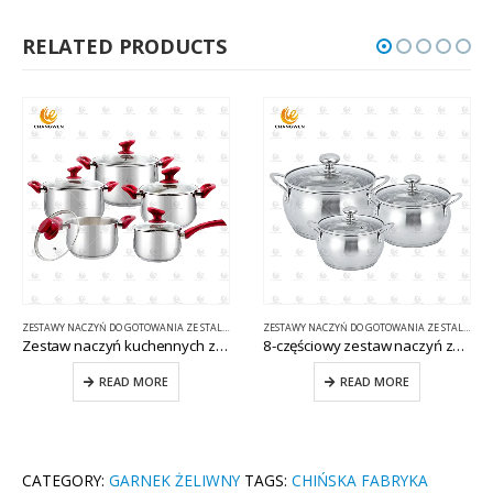
RELATED PRODUCTS
ZESTAWY NACZYŃ DO GOTOWANIA ZE STALI NIERDZEWNEJ
ZESTAWY NACZYŃ DO GOTOWANIA ZE STALI NIERDZEWNEJ
Zestaw naczyń kuchennych ze stali nierdzewnej Garnki i patelnie CW-C016
8-częściowy zestaw naczyń ze stali nierdzewnej ze szklaną pokrywką CW-C010
READ MORE
READ MORE
CATEGORY:
GARNEK ŻELIWNY
TAGS:
CHIŃSKA FABRYKA