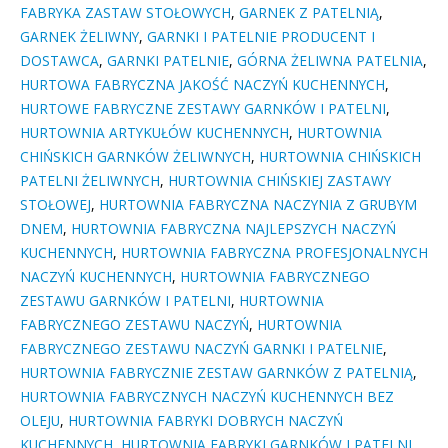
FABRYKA ZASTAW STOŁOWYCH
,
GARNEK Z PATELNIĄ
,
GARNEK ŻELIWNY
,
GARNKI I PATELNIE PRODUCENT I
DOSTAWCA
,
GARNKI PATELNIE
,
GÓRNA ŻELIWNA PATELNIA
,
HURTOWA FABRYCZNA JAKOŚĆ NACZYŃ KUCHENNYCH
,
HURTOWE FABRYCZNE ZESTAWY GARNKÓW I PATELNI
,
HURTOWNIA ARTYKUŁÓW KUCHENNYCH
,
HURTOWNIA
CHIŃSKICH GARNKÓW ŻELIWNYCH
,
HURTOWNIA CHIŃSKICH
PATELNI ŻELIWNYCH
,
HURTOWNIA CHIŃSKIEJ ZASTAWY
STOŁOWEJ
,
HURTOWNIA FABRYCZNA NACZYNIA Z GRUBYM
DNEM
,
HURTOWNIA FABRYCZNA NAJLEPSZYCH NACZYŃ
KUCHENNYCH
,
HURTOWNIA FABRYCZNA PROFESJONALNYCH
NACZYŃ KUCHENNYCH
,
HURTOWNIA FABRYCZNEGO
ZESTAWU GARNKÓW I PATELNI
,
HURTOWNIA
FABRYCZNEGO ZESTAWU NACZYŃ
,
HURTOWNIA
FABRYCZNEGO ZESTAWU NACZYŃ GARNKI I PATELNIE
,
HURTOWNIA FABRYCZNIE ZESTAW GARNKÓW Z PATELNIĄ
,
HURTOWNIA FABRYCZNYCH NACZYŃ KUCHENNYCH BEZ
OLEJU
,
HURTOWNIA FABRYKI DOBRYCH NACZYŃ
KUCHENNYCH
,
HURTOWNIA FABRYKI GARNKÓW I PATELNI
,