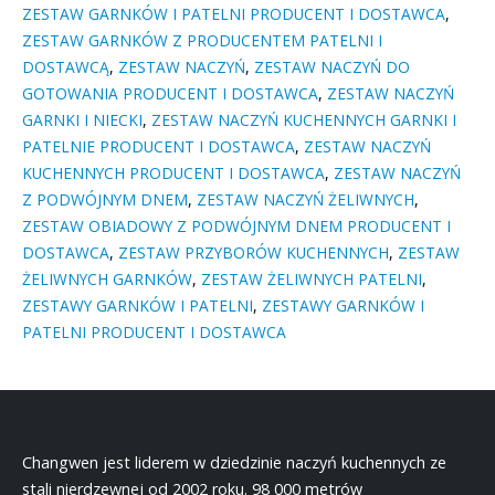
ZESTAW GARNKÓW I PATELNI PRODUCENT I DOSTAWCA
,
ZESTAW GARNKÓW Z PRODUCENTEM PATELNI I
DOSTAWCĄ
,
ZESTAW NACZYŃ
,
ZESTAW NACZYŃ DO
GOTOWANIA PRODUCENT I DOSTAWCA
,
ZESTAW NACZYŃ
GARNKI I NIECKI
,
ZESTAW NACZYŃ KUCHENNYCH GARNKI I
PATELNIE PRODUCENT I DOSTAWCA
,
ZESTAW NACZYŃ
KUCHENNYCH PRODUCENT I DOSTAWCA
,
ZESTAW NACZYŃ
Z PODWÓJNYM DNEM
,
ZESTAW NACZYŃ ŻELIWNYCH
,
ZESTAW OBIADOWY Z PODWÓJNYM DNEM PRODUCENT I
DOSTAWCA
,
ZESTAW PRZYBORÓW KUCHENNYCH
,
ZESTAW
ŻELIWNYCH GARNKÓW
,
ZESTAW ŻELIWNYCH PATELNI
,
ZESTAWY GARNKÓW I PATELNI
,
ZESTAWY GARNKÓW I
PATELNI PRODUCENT I DOSTAWCA
Changwen jest liderem w dziedzinie naczyń kuchennych ze
stali nierdzewnej od 2002 roku. 98 000 metrów