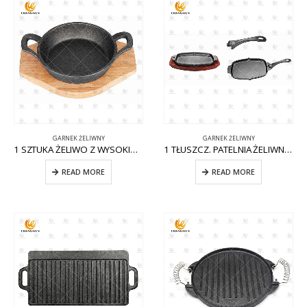
GARNEK ŻELIWNY
GARNEK ŻELIWNY
1 SZTUKA ŻELIWO Z WYSOKIMI UCHWYTAMI CW-CI007
1 TŁUSZCZ. PATELNIA ŻELIWNA W KSZTAŁCIE JAJKA Z WYJMOWANĄ RĄCZKĄ CW-CI011
READ MORE
READ MORE