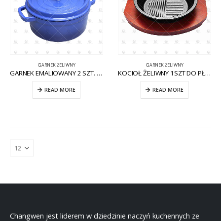
GARNEK ŻELIWNY
GARNEK ŻELIWNY
GARNEK EMALIOWANY 2 SZT. CW-CI006
KOCIOŁ ŻELIWNY 1SZT DO PŁYTY INDUKCYJNEJ CW-CI010
READ MORE
READ MORE
Changwen jest liderem w dziedzinie naczyń kuchennych ze