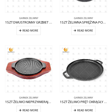
GARNEK ŻELIWNY
GARNEK ŻELIWNY
1SZT DWUSTRONNY GRZBIET ŻELIWNY CW-CI002
1SZT ŻELIWNA SPRĘŻYNA PODWÓJNA CW-CI001
READ MORE
READ MORE
GARNEK ŻELIWNY
GARNEK ŻELIWNY
1SZT ŻELIWO NIEPRZYWIERAJĄCE CW-CI009 KOCIOŁ
1SZT ŻELIWO PRĘT OKRĄGŁY CW-CI003
READ MORE
READ MORE