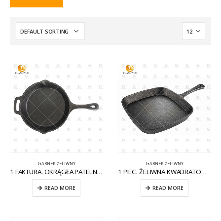
GARNEK ŻELIWNY
GARNEK ŻELIWNY
1 FAKTURA. OKRĄGŁA PATELNIA ŻELIWNA Z POMOCNIKIEM CW-CI004
1 PIEC. ŻELIWNA KWADRATOWA PATELNIA NA KOMARY CW-CI012
READ MORE
READ MORE