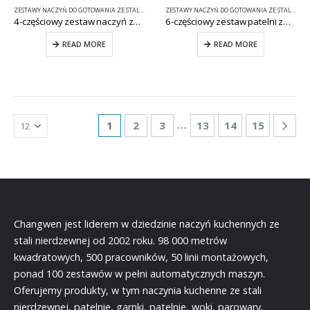
ZESTAWY NACZYŃ DO GOTOWANIA ZE STALI NIERDZEWNEJ
ZESTAWY NACZYŃ DO GOTOWANIA ZE STALI NIERDZEWNEJ
4-częściowy zestaw naczyń ze stali nierdzewnej CW-E073
6-częściowy zestaw patelni ze stali nierdzewnej CW-B023
READ MORE
READ MORE
…
1
2
3
13
14
15
Changwen jest liderem w dziedzinie naczyń kuchennych ze
stali nierdzewnej od 2002 roku. 98 000 metrów
kwadratowych, 500 pracowników, 50 linii montażowych,
ponad 100 zestawów w pełni automatycznych maszyn.
Oferujemy produkty, w tym naczynia kuchenne ze stali
nierdzewnej, patelnie, garnki, patelnie, woki, parowary,