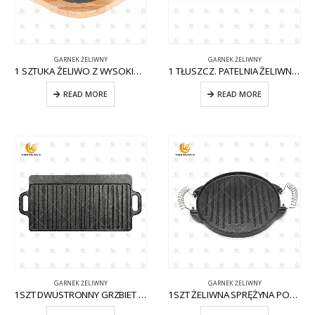
GARNEK ŻELIWNY
GARNEK ŻELIWNY
1 SZTUKA ŻELIWO Z WYSOKIMI UCHWYTAMI CW-CI007
1 TŁUSZCZ. PATELNIA ŻELIWNA W KSZTAŁCIE JAJKA Z WYJMOWANĄ RĄCZKĄ CW-CI011
READ MORE
READ MORE
GARNEK ŻELIWNY
GARNEK ŻELIWNY
1SZT DWUSTRONNY GRZBIET ŻELIWNY CW-CI002
1SZT ŻELIWNA SPRĘŻYNA PODWÓJNA CW-CI001