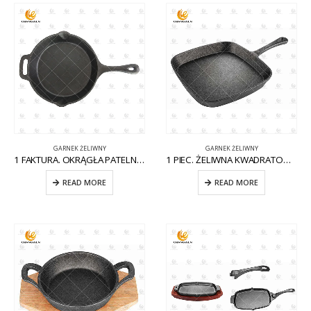
GARNEK ŻELIWNY
GARNEK ŻELIWNY
1 FAKTURA. OKRĄGŁA PATELNIA ŻELIWNA Z POMOCNIKIEM CW-CI004
1 PIEC. ŻELIWNA KWADRATOWA PATELNIA NA KOMARY CW-CI012
READ MORE
READ MORE