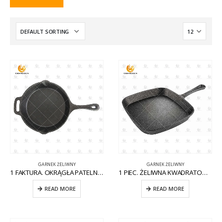
GARNEK ŻELIWNY
GARNEK ŻELIWNY
1 FAKTURA. OKRĄGŁA PATELNIA ŻELIWNA Z POMOCNIKIEM CW-CI004
1 PIEC. ŻELIWNA KWADRATOWA PATELNIA NA KOMARY CW-CI012
READ MORE
READ MORE