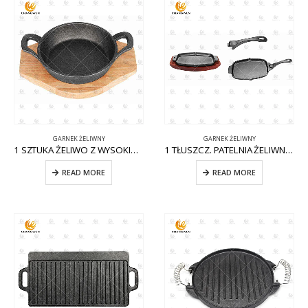
GARNEK ŻELIWNY
GARNEK ŻELIWNY
1 SZTUKA ŻELIWO Z WYSOKIMI UCHWYTAMI CW-CI007
1 TŁUSZCZ. PATELNIA ŻELIWNA W KSZTAŁCIE JAJKA Z WYJMOWANĄ RĄCZKĄ CW-CI011
READ MORE
READ MORE