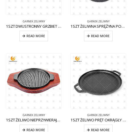
GARNEK ŻELIWNY
GARNEK ŻELIWNY
1SZT DWUSTRONNY GRZBIET ŻELIWNY CW-CI002
1SZT ŻELIWNA SPRĘŻYNA PODWÓJNA CW-CI001
READ MORE
READ MORE
GARNEK ŻELIWNY
GARNEK ŻELIWNY
1SZT ŻELIWO NIEPRZYWIERAJĄCE CW-CI009 KOCIOŁ
1SZT ŻELIWO PRĘT OKRĄGŁY CW-CI003
READ MORE
READ MORE