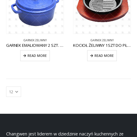
GARNEK ŻELIWNY
GARNEK ŻELIWNY
GARNEK EMALIOWANY 2 SZT. CW-CI006
KOCIOŁ ŻELIWNY 1SZT DO PŁYTY INDUKCYJNEJ CW-CI010
READ MORE
READ MORE
Changwen jest liderem w dziedzinie naczyń kuchennych ze