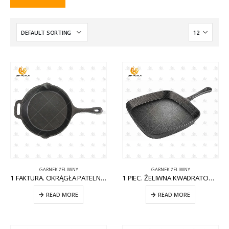
GARNEK ŻELIWNY
GARNEK ŻELIWNY
1 FAKTURA. OKRĄGŁA PATELNIA ŻELIWNA Z POMOCNIKIEM CW-CI004
1 PIEC. ŻELIWNA KWADRATOWA PATELNIA NA KOMARY CW-CI012
READ MORE
READ MORE