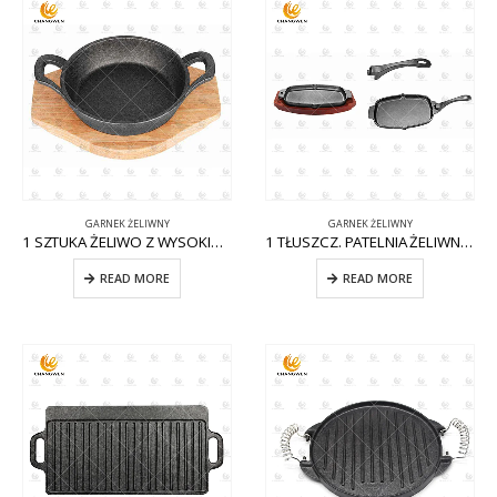
GARNEK ŻELIWNY
GARNEK ŻELIWNY
1 SZTUKA ŻELIWO Z WYSOKIMI UCHWYTAMI CW-CI007
1 TŁUSZCZ. PATELNIA ŻELIWNA W KSZTAŁCIE JAJKA Z WYJMOWANĄ RĄCZKĄ CW-CI011
READ MORE
READ MORE