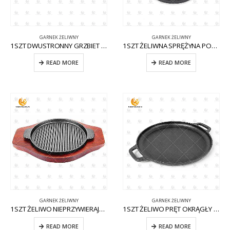
GARNEK ŻELIWNY
GARNEK ŻELIWNY
1SZT DWUSTRONNY GRZBIET ŻELIWNY CW-CI002
1SZT ŻELIWNA SPRĘŻYNA PODWÓJNA CW-CI001
READ MORE
READ MORE
GARNEK ŻELIWNY
GARNEK ŻELIWNY
1SZT ŻELIWO NIEPRZYWIERAJĄCE CW-CI009 KOCIOŁ
1SZT ŻELIWO PRĘT OKRĄGŁY CW-CI003
READ MORE
READ MORE