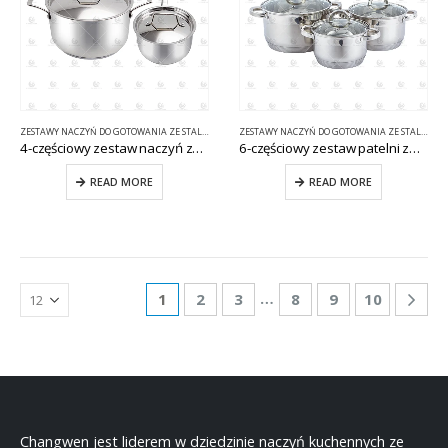
ZESTAWY NACZYŃ DO GOTOWANIA ZE STALI NIERDZEWNEJ
ZESTAWY NACZYŃ DO GOTOWANIA ZE STALI NIERDZEWNEJ
4-częściowy zestaw naczyń ze stali nierdzewnej CW-E073
6-częściowy zestaw patelni ze stali nierdzewnej CW-B023
READ MORE
READ MORE
…
1
2
3
8
9
10
Changwen jest liderem w dziedzinie naczyń kuchennych ze