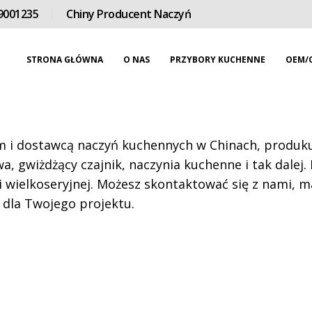
9001235
Chiny Producent Naczyń
STRONA GŁÓWNA
O NAS
PRZYBORY KUCHENNE
OEM/
i dostawcą naczyń kuchennych w Chinach, produkuj
a, gwiżdżący czajnik, naczynia kuchenne i tak dalej.
 wielkoseryjnej. Możesz skontaktować się z nami, 
 dla Twojego projektu.