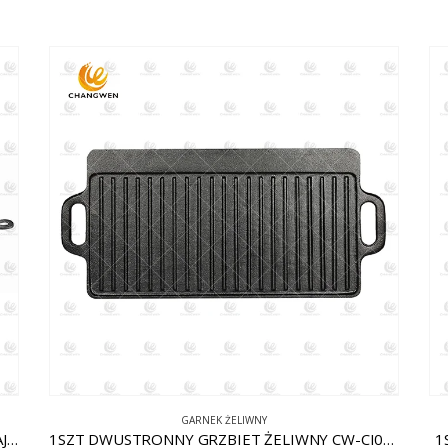
GARNEK ŻELIWNY
1 TŁUSZCZ. PATELNIA ŻELIWNA W KSZTAŁCIE JAJKA Z WYJMOWANĄ RĄCZKĄ CW-CI011
1SZT DWUSTRONNY GRZBIET ŻELIWNY CW-CI002
1