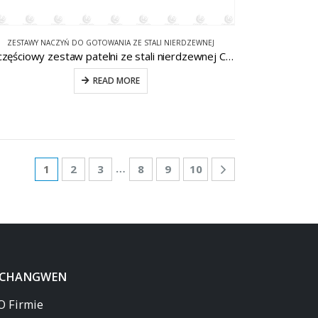
ZESTAWY NACZYŃ DO GOTOWANIA ZE STALI NIERDZEWNEJ
6-częściowy zestaw patelni ze stali nierdzewnej CW-B023
READ MORE
…
1
2
3
8
9
10
 CHANGWEN
O Firmie