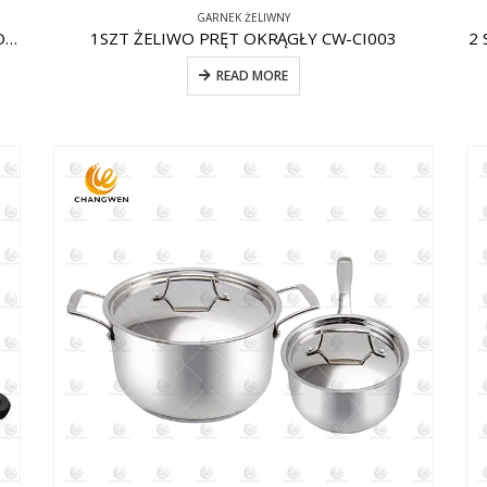
GARNEK ŻELIWNY
1SZT ŻELIWO NIEPRZYWIERAJĄCE CW-CI009 KOCIOŁ
1SZT ŻELIWO PRĘT OKRĄGŁY CW-CI003
2 
READ MORE