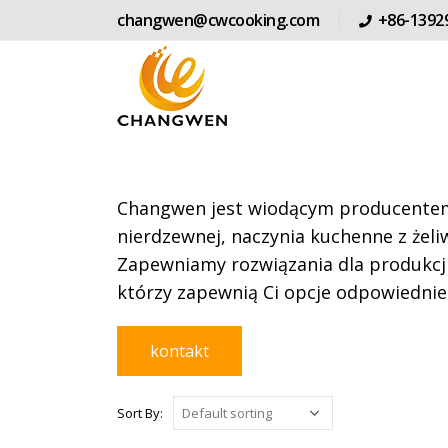
changwen@cwcooking.com
+86-1392
Changwen jest wiodącym producentem 
nierdzewnej, naczynia kuchenne z żeliw
Zapewniamy rozwiązania dla produkcji
którzy zapewnią Ci opcje odpowiednie
kontakt
Sort By: