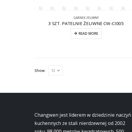
GARNEK ŻELIWNY
3 SZT. PATELNIE ŻELIWNE CW-CI005
READ MORE
Show:
Changwen jest liderem w dziedzinie naczyń
kuchennych ze stali nierdzewnej od 2002
roku. 98 000 metrów kwadratowych, 500