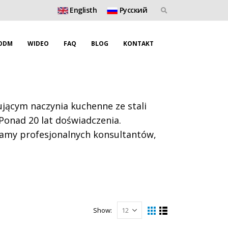
Englisth
Pусский
ODM
WIDEO
FAQ
BLOG
KONTAKT
ącym naczynia kuchenne ze stali
 Ponad 20 lat doświadczenia.
mamy profesjonalnych konsultantów,
Show: