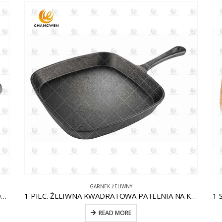
GARNEK ŻELIWNY
1 FAKTURA. OKRĄGŁA PATELNIA ŻELIWNA Z POMOCNIKIEM CW-CI004
1 PIEC. ŻELIWNA KWADRATOWA PATELNIA NA KOMARY CW-CI012
READ MORE