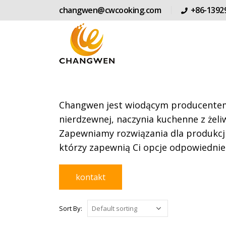
changwen@cwcooking.com
+86-1392
Changwen jest wiodącym producentem 
nierdzewnej, naczynia kuchenne z żeliw
Zapewniamy rozwiązania dla produkcji
którzy zapewnią Ci opcje odpowiednie
kontakt
Sort By: