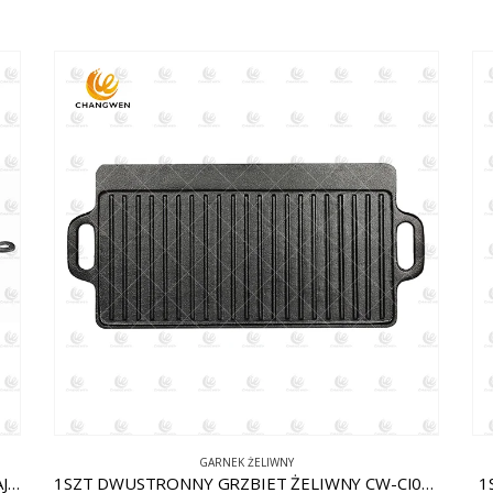
GARNEK ŻELIWNY
1 TŁUSZCZ. PATELNIA ŻELIWNA W KSZTAŁCIE JAJKA Z WYJMOWANĄ RĄCZKĄ CW-CI011
1SZT DWUSTRONNY GRZBIET ŻELIWNY CW-CI002
1