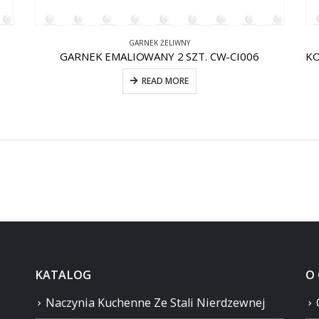
GARNEK ŻELIWNY
GARNEK EMALIOWANY 2 SZT. CW-CI006
READ MORE
KATALOG
O
Naczynia Kuchenne Ze Stali Nierdzewnej