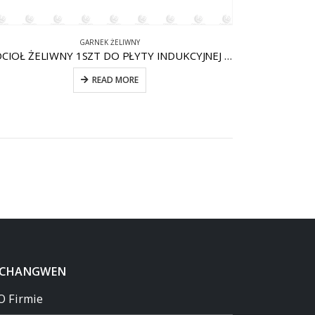
GARNEK ŻELIWNY
KOCIOŁ ŻELIWNY 1SZT DO PŁYTY INDUKCYJNEJ CW-CI010
READ MORE
 CHANGWEN
O Firmie