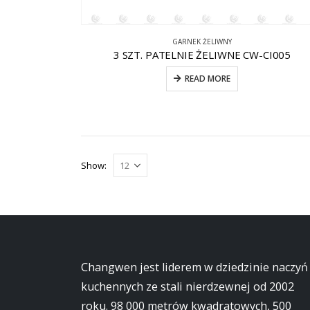
GARNEK ŻELIWNY
3 SZT. PATELNIE ŻELIWNE CW-CI005
READ MORE
Show:
Changwen jest liderem w dziedzinie naczyń
kuchennych ze stali nierdzewnej od 2002
roku. 98 000 metrów kwadratowych, 500