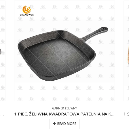
GARNEK ŻELIWNY
1 FAKTURA. OKRĄGŁA PATELNIA ŻELIWNA Z POMOCNIKIEM CW-CI004
1 PIEC. ŻELIWNA KWADRATOWA PATELNIA NA KOMARY CW-CI012
READ MORE