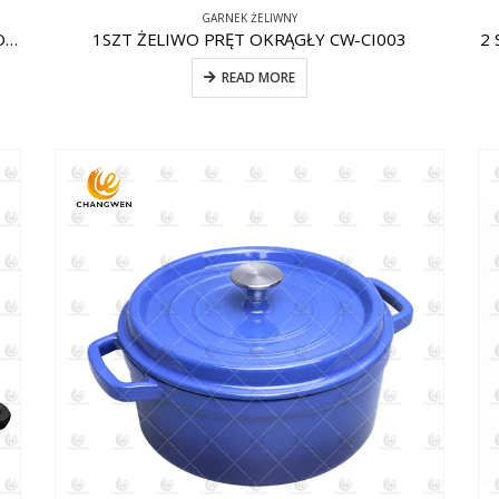
GARNEK ŻELIWNY
1SZT ŻELIWO NIEPRZYWIERAJĄCE CW-CI009 KOCIOŁ
1SZT ŻELIWO PRĘT OKRĄGŁY CW-CI003
2 
READ MORE