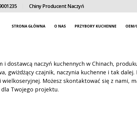
9001235
Chiny Producent Naczyń
STRONA GŁÓWNA
O NAS
PRZYBORY KUCHENNE
OEM/
i dostawcą naczyń kuchennych w Chinach, produkuj
a, gwiżdżący czajnik, naczynia kuchenne i tak dalej.
 wielkoseryjnej. Możesz skontaktować się z nami, 
 dla Twojego projektu.