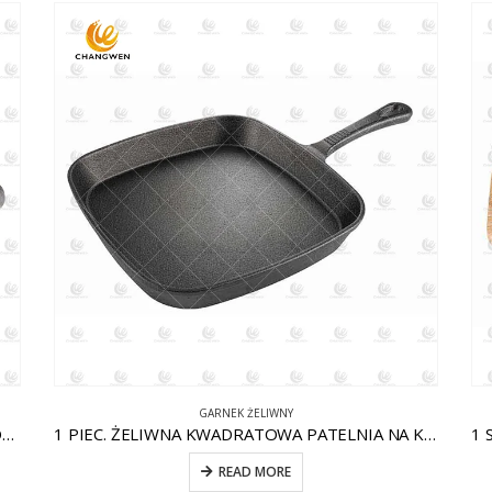
GARNEK ŻELIWNY
1 FAKTURA. OKRĄGŁA PATELNIA ŻELIWNA Z POMOCNIKIEM CW-CI004
1 PIEC. ŻELIWNA KWADRATOWA PATELNIA NA KOMARY CW-CI012
READ MORE