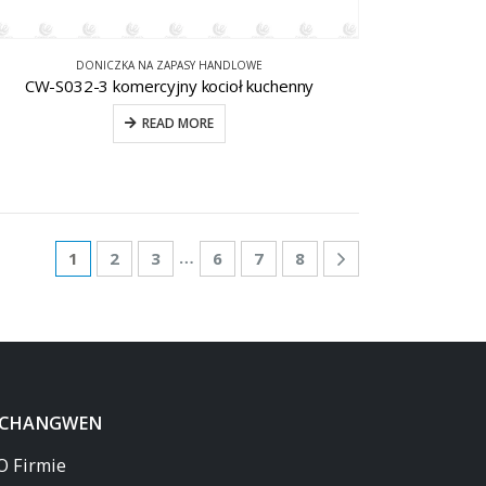
DONICZKA NA ZAPASY HANDLOWE
CW-S032-3 komercyjny kocioł kuchenny
READ MORE
…
1
2
3
6
7
8
 CHANGWEN
O Firmie