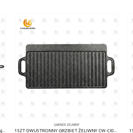
GARNEK ŻELIWNY
1 TŁUSZCZ. PATELNIA ŻELIWNA W KSZTAŁCIE JAJKA Z WYJMOWANĄ RĄCZKĄ CW-CI011
1SZT DWUSTRONNY GRZBIET ŻELIWNY CW-CI002
1