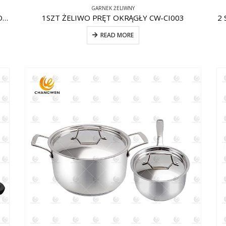
GARNEK ŻELIWNY
1SZT ŻELIWO NIEPRZYWIERAJĄCE CW-CI009 KOCIOŁ
1SZT ŻELIWO PRĘT OKRĄGŁY CW-CI003
2 
READ MORE