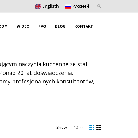
Englisth
Pусский
ODM
WIDEO
FAQ
BLOG
KONTAKT
ącym naczynia kuchenne ze stali
 Ponad 20 lat doświadczenia.
mamy profesjonalnych konsultantów,
Show: