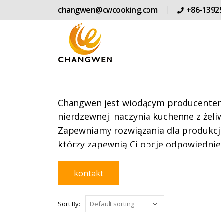
changwen@cwcooking.com
+86-1392
Changwen jest wiodącym producentem 
nierdzewnej, naczynia kuchenne z żeliw
Zapewniamy rozwiązania dla produkcji
którzy zapewnią Ci opcje odpowiednie
kontakt
Sort By: