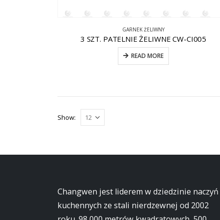
GARNEK ŻELIWNY
3 SZT. PATELNIE ŻELIWNE CW-CI005
READ MORE
Show:
Changwen jest liderem w dziedzinie naczyń
kuchennych ze stali nierdzewnej od 2002
roku. 98 000 metrów kwadratowych, 500