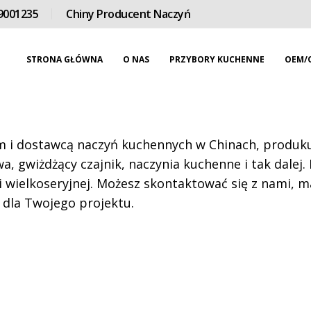
9001235
Chiny Producent Naczyń
STRONA GŁÓWNA
O NAS
PRZYBORY KUCHENNE
OEM/
i dostawcą naczyń kuchennych w Chinach, produkuj
a, gwiżdżący czajnik, naczynia kuchenne i tak dalej.
 wielkoseryjnej. Możesz skontaktować się z nami, 
 dla Twojego projektu.