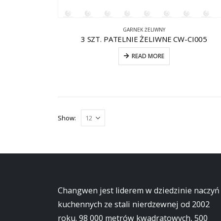
GARNEK ŻELIWNY
3 SZT. PATELNIE ŻELIWNE CW-CI005
READ MORE
Show:
Changwen jest liderem w dziedzinie naczyń
kuchennych ze stali nierdzewnej od 2002
roku. 98 000 metrów kwadratowych, 500