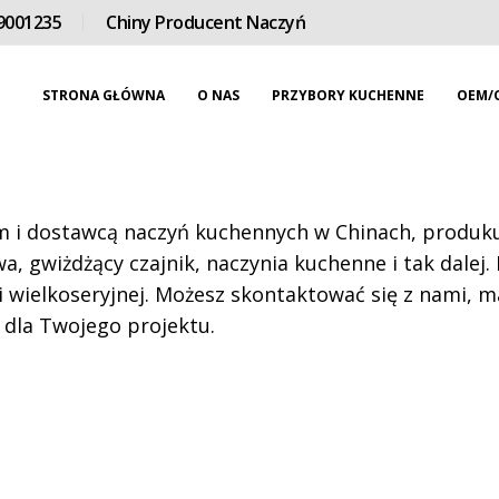
9001235
Chiny Producent Naczyń
STRONA GŁÓWNA
O NAS
PRZYBORY KUCHENNE
OEM/
i dostawcą naczyń kuchennych w Chinach, produkuj
a, gwiżdżący czajnik, naczynia kuchenne i tak dalej.
 wielkoseryjnej. Możesz skontaktować się z nami, 
 dla Twojego projektu.