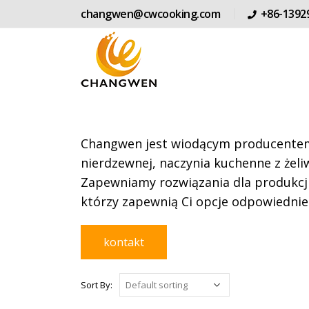
changwen@cwcooking.com
+86-1392
Changwen jest wiodącym producentem 
nierdzewnej, naczynia kuchenne z żeliw
Zapewniamy rozwiązania dla produkcji
którzy zapewnią Ci opcje odpowiednie
kontakt
Sort By: