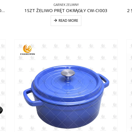
GARNEK ŻELIWNY
1SZT ŻELIWO NIEPRZYWIERAJĄCE CW-CI009 KOCIOŁ
1SZT ŻELIWO PRĘT OKRĄGŁY CW-CI003
2 
READ MORE