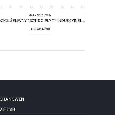
GARNEK ŻELIWNY
KOCIOŁ ŻELIWNY 1SZT DO PŁYTY INDUKCYJNEJ CW-CI010
READ MORE
 CHANGWEN
O Firmie