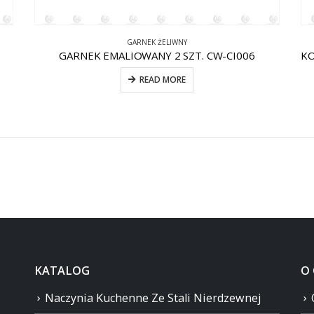
GARNEK ŻELIWNY
GARNEK EMALIOWANY 2 SZT. CW-CI006
READ MORE
KATALOG
O
Naczynia Kuchenne Ze Stali Nierdzewnej