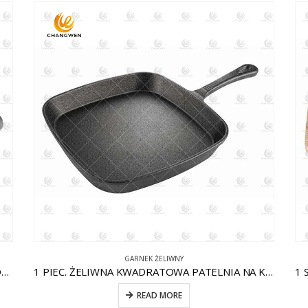
GARNEK ŻELIWNY
1 FAKTURA. OKRĄGŁA PATELNIA ŻELIWNA Z POMOCNIKIEM CW-CI004
1 PIEC. ŻELIWNA KWADRATOWA PATELNIA NA KOMARY CW-CI012
READ MORE