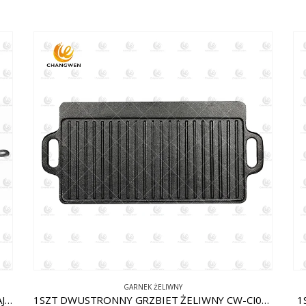
GARNEK ŻELIWNY
1 TŁUSZCZ. PATELNIA ŻELIWNA W KSZTAŁCIE JAJKA Z WYJMOWANĄ RĄCZKĄ CW-CI011
1SZT DWUSTRONNY GRZBIET ŻELIWNY CW-CI002
1