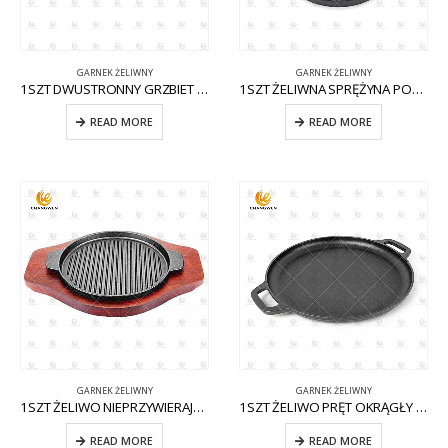
GARNEK ŻELIWNY
GARNEK ŻELIWNY
1SZT DWUSTRONNY GRZBIET ŻELIWNY CW-CI002
1SZT ŻELIWNA SPRĘŻYNA PODWÓJNA CW-CI001
READ MORE
READ MORE
GARNEK ŻELIWNY
GARNEK ŻELIWNY
1SZT ŻELIWO NIEPRZYWIERAJĄCE CW-CI009 KOCIOŁ
1SZT ŻELIWO PRĘT OKRĄGŁY CW-CI003
READ MORE
READ MORE