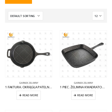
GARNEK ŻELIWNY
GARNEK ŻELIWNY
1 FAKTURA. OKRĄGŁA PATELNIA ŻELIWNA Z POMOCNIKIEM CW-CI004
1 PIEC. ŻELIWNA KWADRATOWA PATELNIA NA KOMARY CW-CI012
READ MORE
READ MORE