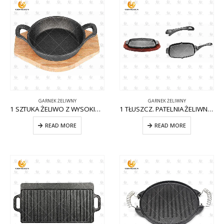
GARNEK ŻELIWNY
GARNEK ŻELIWNY
1 SZTUKA ŻELIWO Z WYSOKIMI UCHWYTAMI CW-CI007
1 TŁUSZCZ. PATELNIA ŻELIWNA W KSZTAŁCIE JAJKA Z WYJMOWANĄ RĄCZKĄ CW-CI011
READ MORE
READ MORE