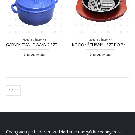
GARNEK ŻELIWNY
GARNEK ŻELIWNY
GARNEK EMALIOWANY 2 SZT. CW-CI006
KOCIOŁ ŻELIWNY 1SZT DO PŁYTY INDUKCYJNEJ CW-CI010
READ MORE
READ MORE
Changwen jest liderem w dziedzinie naczyń kuchennych ze