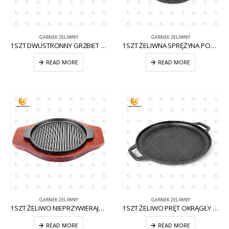
GARNEK ŻELIWNY
GARNEK ŻELIWNY
1SZT DWUSTRONNY GRZBIET ŻELIWNY CW-CI002
1SZT ŻELIWNA SPRĘŻYNA PODWÓJNA CW-CI001
READ MORE
READ MORE
GARNEK ŻELIWNY
GARNEK ŻELIWNY
1SZT ŻELIWO NIEPRZYWIERAJĄCE CW-CI009 KOCIOŁ
1SZT ŻELIWO PRĘT OKRĄGŁY CW-CI003
READ MORE
READ MORE