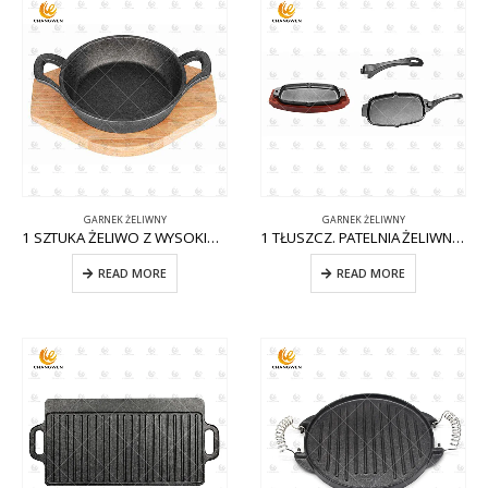
GARNEK ŻELIWNY
GARNEK ŻELIWNY
1 SZTUKA ŻELIWO Z WYSOKIMI UCHWYTAMI CW-CI007
1 TŁUSZCZ. PATELNIA ŻELIWNA W KSZTAŁCIE JAJKA Z WYJMOWANĄ RĄCZKĄ CW-CI011
READ MORE
READ MORE