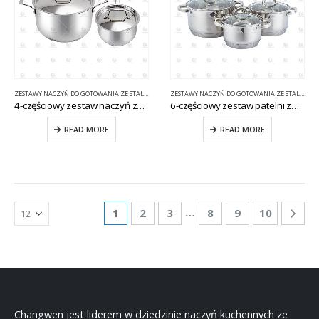
ZESTAWY NACZYŃ DO GOTOWANIA ZE STALI NIERDZEWNEJ
ZESTAWY NACZYŃ DO GOTOWANIA ZE STALI NIERDZEWNEJ
4-częściowy zestaw naczyń ze stali nierdzewnej CW-E073
6-częściowy zestaw patelni ze stali nierdzewnej CW-B023
READ MORE
READ MORE
…
1
2
3
8
9
10
Changwen jest liderem w dziedzinie naczyń kuchennych ze