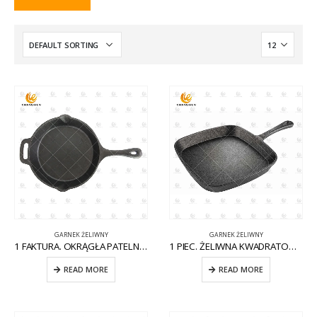
GARNEK ŻELIWNY
GARNEK ŻELIWNY
1 FAKTURA. OKRĄGŁA PATELNIA ŻELIWNA Z POMOCNIKIEM CW-CI004
1 PIEC. ŻELIWNA KWADRATOWA PATELNIA NA KOMARY CW-CI012
READ MORE
READ MORE