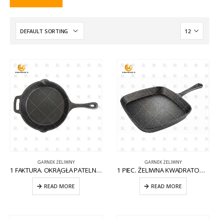
GARNEK ŻELIWNY
GARNEK ŻELIWNY
1 FAKTURA. OKRĄGŁA PATELNIA ŻELIWNA Z POMOCNIKIEM CW-CI004
1 PIEC. ŻELIWNA KWADRATOWA PATELNIA NA KOMARY CW-CI012
READ MORE
READ MORE