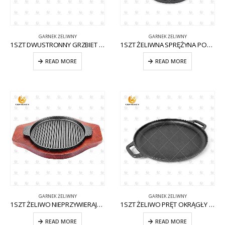
GARNEK ŻELIWNY
GARNEK ŻELIWNY
1SZT DWUSTRONNY GRZBIET ŻELIWNY CW-CI002
1SZT ŻELIWNA SPRĘŻYNA PODWÓJNA CW-CI001
READ MORE
READ MORE
GARNEK ŻELIWNY
GARNEK ŻELIWNY
1SZT ŻELIWO NIEPRZYWIERAJĄCE CW-CI009 KOCIOŁ
1SZT ŻELIWO PRĘT OKRĄGŁY CW-CI003
READ MORE
READ MORE