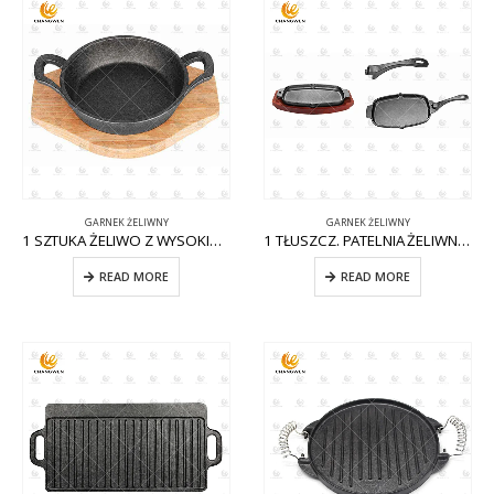
GARNEK ŻELIWNY
GARNEK ŻELIWNY
1 SZTUKA ŻELIWO Z WYSOKIMI UCHWYTAMI CW-CI007
1 TŁUSZCZ. PATELNIA ŻELIWNA W KSZTAŁCIE JAJKA Z WYJMOWANĄ RĄCZKĄ CW-CI011
READ MORE
READ MORE