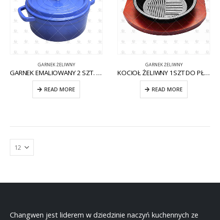
GARNEK ŻELIWNY
GARNEK ŻELIWNY
GARNEK EMALIOWANY 2 SZT. CW-CI006
KOCIOŁ ŻELIWNY 1SZT DO PŁYTY INDUKCYJNEJ CW-CI010
READ MORE
READ MORE
Changwen jest liderem w dziedzinie naczyń kuchennych ze