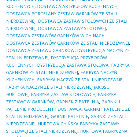
KUCHENNYCH
,
DOSTAWCA ARTYKUŁÓW KUCHENNYCH
,
DOSTAWCA PORCELANY ZESTAW GARNKÓW ZE STALI
NIERDZEWNEJ
,
DOSTAWCA ZASTAW STOŁOWYCH ZE STALI
NIERDZEWNEJ
,
DOSTAWCA ZASTAWY STOŁOWEJ
,
DOSTAWCA ZESTAWÓW GARNKÓW W CHINACH
,
DOSTAWCA ZESTAWÓW GARNKÓW ZE STALI NIERDZEWNEJ
,
DOSTAWCA ZESTAWU GARNKÓW
,
DYSTRYBUCJA NACZYŃ ZE
STALI NIERDZEWNEJ
,
DYSTRYBUCJA PRZYBORÓW
KUCHENNYCH
,
DYSTRYBUCJA ZASTAWA STOŁOWA
,
FABRYKA
GARNKÓW ZE STALI NIERDZEWNEJ
,
FABRYKA NACZYŃ
KUCHENNYCH
,
FABRYKA NACZYŃ ZE STALI NIERDZEWNEJ
,
FABRYKA NACZYŃ ZE STALI NIERDZEWNEJ JAKOŚCI
HURTOWEJ
,
FABRYKA ZASTAW STOŁOWYCH
,
FABRYKA
ZESTAWÓW GARNKÓW
,
GARNEK Z PATELNIĄ
,
GARNKI I
PATELNIE PRODUCENT I DOSTAWCA
,
GARNKI I PATELNIE ZE
STALI NIERDZEWNEJ
,
GARNKI PATELNIE
,
GARNKI ZE STALI
NIERDZEWNEJ
,
HURTOWA CHIŃSKA FABRYKA ZASTAWY
STOŁOWEJ ZE STALI NIERDZEWNEJ
,
HURTOWA FABRYCZNA