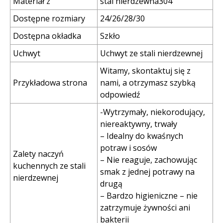
Materiał z
stal nierdzewna304
Dostępne rozmiary
24/26/28/30
Dostępna okładka
Szkło
Uchwyt
Uchwyt ze stali nierdzewnej
Witamy, skontaktuj się z
Przykładowa strona
nami, a otrzymasz szybką
odpowiedź
-Wytrzymały, niekorodujący,
niereaktywny, trwały
– Idealny do kwaśnych
potraw i sosów
Zalety naczyń
– Nie reaguje, zachowując
kuchennych ze stali
smak z jednej potrawy na
nierdzewnej
drugą
– Bardzo higieniczne – nie
zatrzymuje żywności ani
bakterii