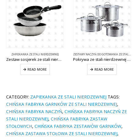
ZAPIEKANKA ZE STALI NIERDZEWNEJ
ZESTAWY NACZYŃ DO GOTOWANIA ZE STALI NIERDZEWNEJ
Zestaw sosjerek ze stali nierdzewnej z wyjmowanym uchwytem CW-N023
Pokrywa ze stali nierdzewnej Patelnia ze stali nierdzewnej CW-B041-A
READ MORE
READ MORE
CATEGORY:
ZAPIEKANKA ZE STALI NIERDZEWNEJ
TAGS:
CHIŃSKA FABRYKA GARNKÓW ZE STALI NIERDZEWNEJ
,
CHIŃSKA FABRYKA NACZYŃ
,
CHIŃSKA FABRYKA NACZYŃ ZE
STALI NIERDZEWNEJ
,
CHIŃSKA FABRYKA ZASTAW
STOŁOWYCH
,
CHIŃSKA FABRYKA ZESTAWÓW GARNKÓW
,
CHIŃSKA ZASTAWA STOŁOWA ZE STALI NIERDZEWNEJ
,