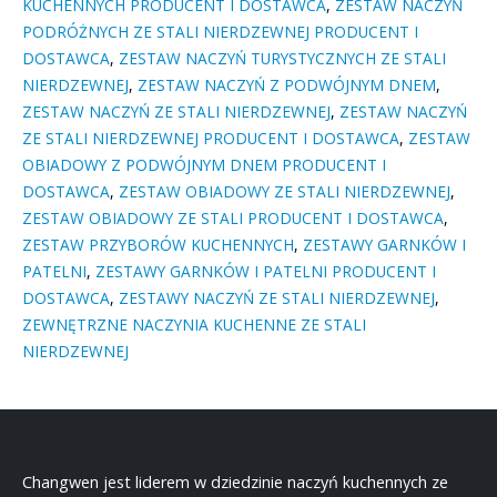
KUCHENNYCH PRODUCENT I DOSTAWCA
,
ZESTAW NACZYŃ
PODRÓŻNYCH ZE STALI NIERDZEWNEJ PRODUCENT I
DOSTAWCA
,
ZESTAW NACZYŃ TURYSTYCZNYCH ZE STALI
NIERDZEWNEJ
,
ZESTAW NACZYŃ Z PODWÓJNYM DNEM
,
ZESTAW NACZYŃ ZE STALI NIERDZEWNEJ
,
ZESTAW NACZYŃ
ZE STALI NIERDZEWNEJ PRODUCENT I DOSTAWCA
,
ZESTAW
OBIADOWY Z PODWÓJNYM DNEM PRODUCENT I
DOSTAWCA
,
ZESTAW OBIADOWY ZE STALI NIERDZEWNEJ
,
ZESTAW OBIADOWY ZE STALI PRODUCENT I DOSTAWCA
,
ZESTAW PRZYBORÓW KUCHENNYCH
,
ZESTAWY GARNKÓW I
PATELNI
,
ZESTAWY GARNKÓW I PATELNI PRODUCENT I
DOSTAWCA
,
ZESTAWY NACZYŃ ZE STALI NIERDZEWNEJ
,
ZEWNĘTRZNE NACZYNIA KUCHENNE ZE STALI
NIERDZEWNEJ
Changwen jest liderem w dziedzinie naczyń kuchennych ze