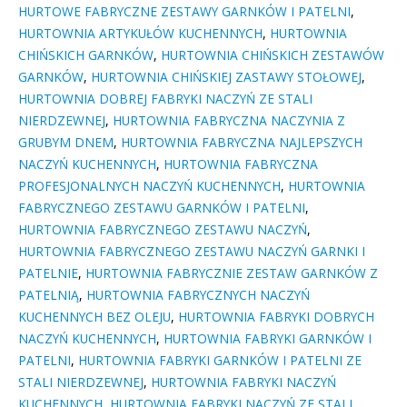
HURTOWE FABRYCZNE ZESTAWY GARNKÓW I PATELNI
,
HURTOWNIA ARTYKUŁÓW KUCHENNYCH
,
HURTOWNIA
CHIŃSKICH GARNKÓW
,
HURTOWNIA CHIŃSKICH ZESTAWÓW
GARNKÓW
,
HURTOWNIA CHIŃSKIEJ ZASTAWY STOŁOWEJ
,
HURTOWNIA DOBREJ FABRYKI NACZYŃ ZE STALI
NIERDZEWNEJ
,
HURTOWNIA FABRYCZNA NACZYNIA Z
GRUBYM DNEM
,
HURTOWNIA FABRYCZNA NAJLEPSZYCH
NACZYŃ KUCHENNYCH
,
HURTOWNIA FABRYCZNA
PROFESJONALNYCH NACZYŃ KUCHENNYCH
,
HURTOWNIA
FABRYCZNEGO ZESTAWU GARNKÓW I PATELNI
,
HURTOWNIA FABRYCZNEGO ZESTAWU NACZYŃ
,
HURTOWNIA FABRYCZNEGO ZESTAWU NACZYŃ GARNKI I
PATELNIE
,
HURTOWNIA FABRYCZNIE ZESTAW GARNKÓW Z
PATELNIĄ
,
HURTOWNIA FABRYCZNYCH NACZYŃ
KUCHENNYCH BEZ OLEJU
,
HURTOWNIA FABRYKI DOBRYCH
NACZYŃ KUCHENNYCH
,
HURTOWNIA FABRYKI GARNKÓW I
PATELNI
,
HURTOWNIA FABRYKI GARNKÓW I PATELNI ZE
STALI NIERDZEWNEJ
,
HURTOWNIA FABRYKI NACZYŃ
KUCHENNYCH
,
HURTOWNIA FABRYKI NACZYŃ ZE STALI