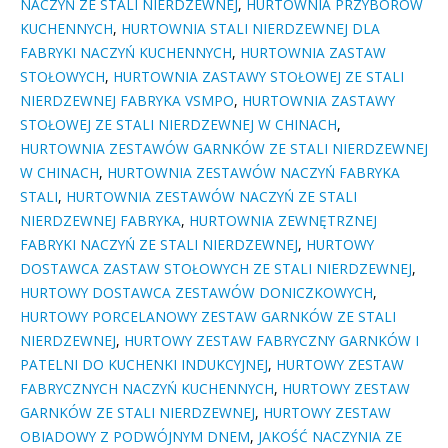
NACZYŃ ZE STALI NIERDZEWNEJ
,
HURTOWNIA PRZYBORÓW
KUCHENNYCH
,
HURTOWNIA STALI NIERDZEWNEJ DLA
FABRYKI NACZYŃ KUCHENNYCH
,
HURTOWNIA ZASTAW
STOŁOWYCH
,
HURTOWNIA ZASTAWY STOŁOWEJ ZE STALI
NIERDZEWNEJ FABRYKA VSMPO
,
HURTOWNIA ZASTAWY
STOŁOWEJ ZE STALI NIERDZEWNEJ W CHINACH
,
HURTOWNIA ZESTAWÓW GARNKÓW ZE STALI NIERDZEWNEJ
W CHINACH
,
HURTOWNIA ZESTAWÓW NACZYŃ FABRYKA
STALI
,
HURTOWNIA ZESTAWÓW NACZYŃ ZE STALI
NIERDZEWNEJ FABRYKA
,
HURTOWNIA ZEWNĘTRZNEJ
FABRYKI NACZYŃ ZE STALI NIERDZEWNEJ
,
HURTOWY
DOSTAWCA ZASTAW STOŁOWYCH ZE STALI NIERDZEWNEJ
,
HURTOWY DOSTAWCA ZESTAWÓW DONICZKOWYCH
,
HURTOWY PORCELANOWY ZESTAW GARNKÓW ZE STALI
NIERDZEWNEJ
,
HURTOWY ZESTAW FABRYCZNY GARNKÓW I
PATELNI DO KUCHENKI INDUKCYJNEJ
,
HURTOWY ZESTAW
FABRYCZNYCH NACZYŃ KUCHENNYCH
,
HURTOWY ZESTAW
GARNKÓW ZE STALI NIERDZEWNEJ
,
HURTOWY ZESTAW
OBIADOWY Z PODWÓJNYM DNEM
,
JAKOŚĆ NACZYNIA ZE