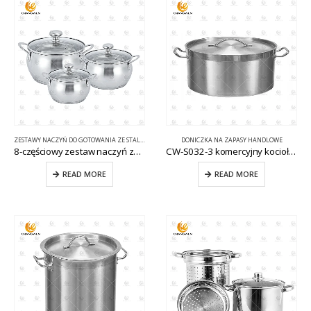
ZESTAWY NACZYŃ DO GOTOWANIA ZE STALI NIERDZEWNEJ
DONICZKA NA ZAPASY HANDLOWE
8-częściowy zestaw naczyń ze stali nierdzewnej ze szklaną pokrywką CW-C010
CW-S032-3 komercyjny kocioł kuchenny
READ MORE
READ MORE