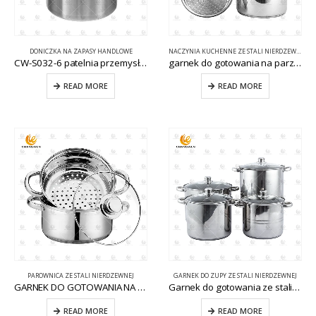
DONICZKA NA ZAPASY HANDLOWE
NACZYNIA KUCHENNE ZE STALI NIERDZEWNEJ
CW-S032-6 patelnia przemysłowa ze stali nierdzewnej
garnek do gotowania na parze z koszem CW-S103-2
READ MORE
READ MORE
PAROWNICA ZE STALI NIERDZEWNEJ
GARNEK DO ZUPY ZE STALI NIERDZEWNEJ
GARNEK DO GOTOWANIA NA PARZE ZE STALI NIERDZEWNEJ 3PC CW-S104-1
Garnek do gotowania ze stali nierdzewnej 8 sztuk CW-B032
READ MORE
READ MORE