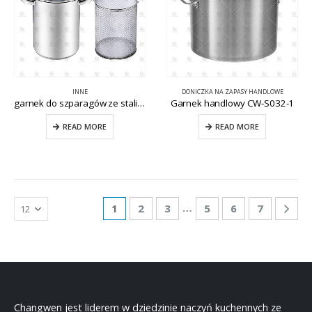
INNE
DONICZKA NA ZAPASY HANDLOWE
garnek do szparagów ze stali nierdzewnej CW-S026
Garnek handlowy CW-S032-1
READ MORE
READ MORE
…
1
2
3
5
6
7
Changwen jest liderem w dziedzinie naczyń kuchennych ze