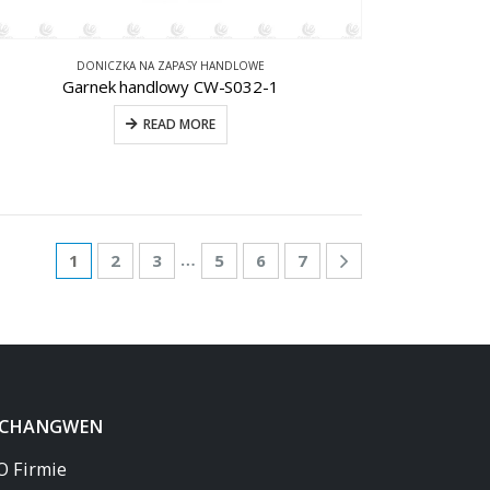
DONICZKA NA ZAPASY HANDLOWE
Garnek handlowy CW-S032-1
READ MORE
…
1
2
3
5
6
7
 CHANGWEN
O Firmie