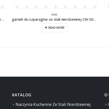
INNE
Garnek do gotowania ze stali nierdzewnej Garnek do kuchni komercyjnej CW-S032-11
garnek do szparagów ze stali nierdzewnej CW-S026
READ MORE
KATALOG
O
Naczynia Kuchenne Ze Stali Nierdzewnej