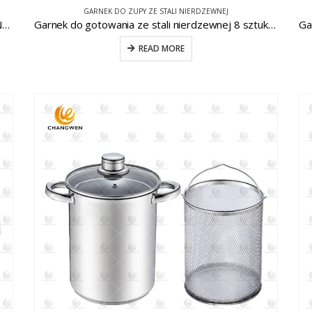
GARNEK DO ZUPY ZE STALI NIERDZEWNEJ
GARNEK DO GOTOWANIA NA PARZE ZE STALI NIERDZEWNEJ 3PC CW-S104-1
Garnek do gotowania ze stali nierdzewnej 8 sztuk CW-B032
READ MORE