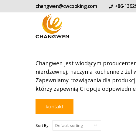
changwen@cwcooking.com
+86-1392
Changwen jest wiodącym producentem 
nierdzewnej, naczynia kuchenne z żeliw
Zapewniamy rozwiązania dla produkcji
którzy zapewnią Ci opcje odpowiednie
kontakt
Sort By: