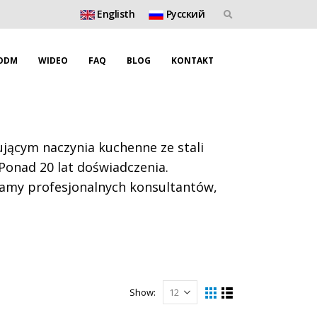
Englisth
Pусский
ODM
WIDEO
FAQ
BLOG
KONTAKT
ącym naczynia kuchenne ze stali
 Ponad 20 lat doświadczenia.
mamy profesjonalnych konsultantów,
Show: