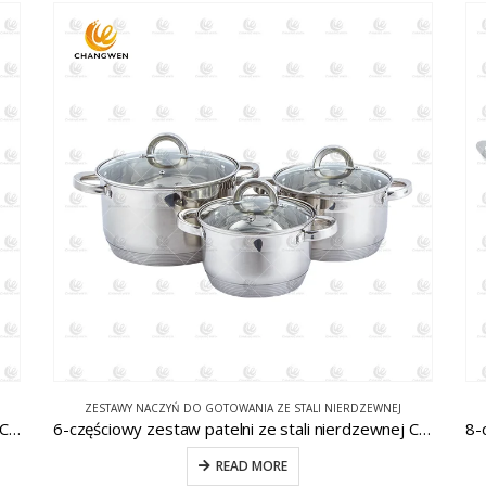
ZESTAWY NACZYŃ DO GOTOWANIA ZE STALI NIERDZEWNEJ
4-częściowy zestaw naczyń ze stali nierdzewnej CW-E073
6-częściowy zestaw patelni ze stali nierdzewnej CW-B023
READ MORE