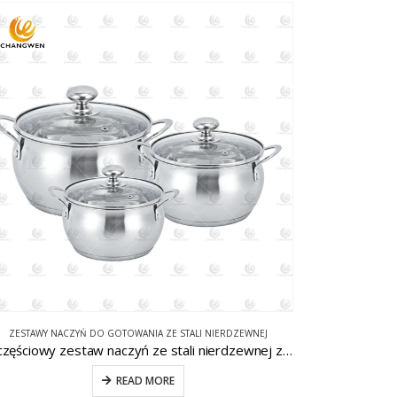
ZESTAWY NACZYŃ DO GOTOWANIA ZE STALI NIERDZEWNEJ
8-częściowy zestaw naczyń ze stali nierdzewnej ze szklaną pokrywką CW-C010
READ MORE