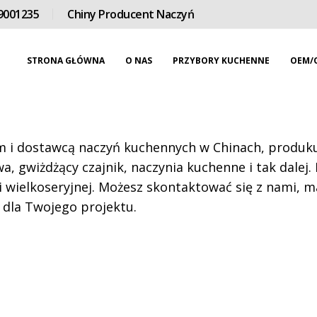
9001235
Chiny Producent Naczyń
STRONA GŁÓWNA
O NAS
PRZYBORY KUCHENNE
OEM/
i dostawcą naczyń kuchennych w Chinach, produkuj
a, gwiżdżący czajnik, naczynia kuchenne i tak dalej.
 wielkoseryjnej. Możesz skontaktować się z nami, 
 dla Twojego projektu.