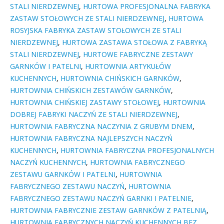
STALI NIERDZEWNEJ
,
HURTOWA PROFESJONALNA FABRYKA
ZASTAW STOŁOWYCH ZE STALI NIERDZEWNEJ
,
HURTOWA
ROSYJSKA FABRYKA ZASTAW STOŁOWYCH ZE STALI
NIERDZEWNEJ
,
HURTOWA ZASTAWA STOŁOWA Z FABRYKĄ
STALI NIERDZEWNEJ
,
HURTOWE FABRYCZNE ZESTAWY
GARNKÓW I PATELNI
,
HURTOWNIA ARTYKUŁÓW
KUCHENNYCH
,
HURTOWNIA CHIŃSKICH GARNKÓW
,
HURTOWNIA CHIŃSKICH ZESTAWÓW GARNKÓW
,
HURTOWNIA CHIŃSKIEJ ZASTAWY STOŁOWEJ
,
HURTOWNIA
DOBREJ FABRYKI NACZYŃ ZE STALI NIERDZEWNEJ
,
HURTOWNIA FABRYCZNA NACZYNIA Z GRUBYM DNEM
,
HURTOWNIA FABRYCZNA NAJLEPSZYCH NACZYŃ
KUCHENNYCH
,
HURTOWNIA FABRYCZNA PROFESJONALNYCH
NACZYŃ KUCHENNYCH
,
HURTOWNIA FABRYCZNEGO
ZESTAWU GARNKÓW I PATELNI
,
HURTOWNIA
FABRYCZNEGO ZESTAWU NACZYŃ
,
HURTOWNIA
FABRYCZNEGO ZESTAWU NACZYŃ GARNKI I PATELNIE
,
HURTOWNIA FABRYCZNIE ZESTAW GARNKÓW Z PATELNIĄ
,
HURTOWNIA FABRYCZNYCH NACZYŃ KUCHENNYCH BEZ