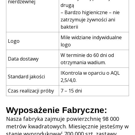
nierdzewnej
drugą
– Bardzo higieniczne – nie
zatrzymuje żywności ani
bakterii
Mile widziane indywidualne
Logo
logo
W terminie do 60 dni od
Data dostawy
otrzymania wadium.
IKontrola w oparciu o AQL
Standard jakości
2,5/4,0.
Czas realizacji próby
7 – 15 dni
Wyposażenie Fabryczne:
Nasza fabryka zajmuje powierzchnię 98 000
metrów kwadratowych. Miesięcznie jesteśmy w
stanie wyprodukować 700 000 szt. zastawy