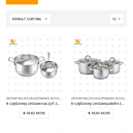
ZESTAWY NACZYŃ DO GOTOWANIA ZE STALI NIERDZEWNEJ
ZESTAWY NACZYŃ DO GOTOWANIA ZE STALI NIERDZEWNEJ
4-częściowy zestaw naczyń ze stali nierdzewnej CW-E073
6-częściowy zestaw patelni ze stali nierdzewnej CW-B023
READ MORE
READ MORE