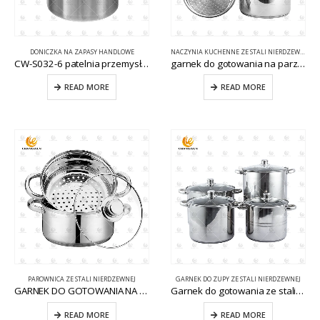
DONICZKA NA ZAPASY HANDLOWE
NACZYNIA KUCHENNE ZE STALI NIERDZEWNEJ
CW-S032-6 patelnia przemysłowa ze stali nierdzewnej
garnek do gotowania na parze z koszem CW-S103-2
READ MORE
READ MORE
PAROWNICA ZE STALI NIERDZEWNEJ
GARNEK DO ZUPY ZE STALI NIERDZEWNEJ
GARNEK DO GOTOWANIA NA PARZE ZE STALI NIERDZEWNEJ 3PC CW-S104-1
Garnek do gotowania ze stali nierdzewnej 8 sztuk CW-B032
READ MORE
READ MORE