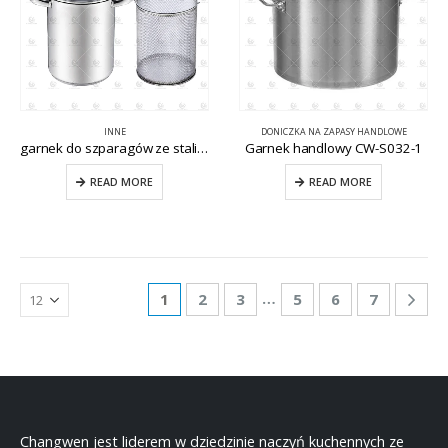
INNE
DONICZKA NA ZAPASY HANDLOWE
garnek do szparagów ze stali nierdzewnej CW-S026
Garnek handlowy CW-S032-1
READ MORE
READ MORE
…
1
2
3
5
6
7
Changwen jest liderem w dziedzinie naczyń kuchennych ze