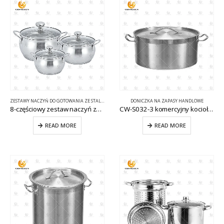
ZESTAWY NACZYŃ DO GOTOWANIA ZE STALI NIERDZEWNEJ
DONICZKA NA ZAPASY HANDLOWE
8-częściowy zestaw naczyń ze stali nierdzewnej ze szklaną pokrywką CW-C010
CW-S032-3 komercyjny kocioł kuchenny
READ MORE
READ MORE