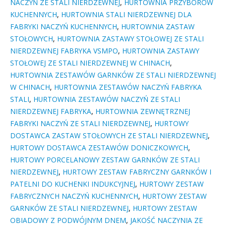
NACZYŃ ZE STALI NIERDZEWNEJ
,
HURTOWNIA PRZYBORÓW
KUCHENNYCH
,
HURTOWNIA STALI NIERDZEWNEJ DLA
FABRYKI NACZYŃ KUCHENNYCH
,
HURTOWNIA ZASTAW
STOŁOWYCH
,
HURTOWNIA ZASTAWY STOŁOWEJ ZE STALI
NIERDZEWNEJ FABRYKA VSMPO
,
HURTOWNIA ZASTAWY
STOŁOWEJ ZE STALI NIERDZEWNEJ W CHINACH
,
HURTOWNIA ZESTAWÓW GARNKÓW ZE STALI NIERDZEWNEJ
W CHINACH
,
HURTOWNIA ZESTAWÓW NACZYŃ FABRYKA
STALI
,
HURTOWNIA ZESTAWÓW NACZYŃ ZE STALI
NIERDZEWNEJ FABRYKA
,
HURTOWNIA ZEWNĘTRZNEJ
FABRYKI NACZYŃ ZE STALI NIERDZEWNEJ
,
HURTOWY
DOSTAWCA ZASTAW STOŁOWYCH ZE STALI NIERDZEWNEJ
,
HURTOWY DOSTAWCA ZESTAWÓW DONICZKOWYCH
,
HURTOWY PORCELANOWY ZESTAW GARNKÓW ZE STALI
NIERDZEWNEJ
,
HURTOWY ZESTAW FABRYCZNY GARNKÓW I
PATELNI DO KUCHENKI INDUKCYJNEJ
,
HURTOWY ZESTAW
FABRYCZNYCH NACZYŃ KUCHENNYCH
,
HURTOWY ZESTAW
GARNKÓW ZE STALI NIERDZEWNEJ
,
HURTOWY ZESTAW
OBIADOWY Z PODWÓJNYM DNEM
,
JAKOŚĆ NACZYNIA ZE