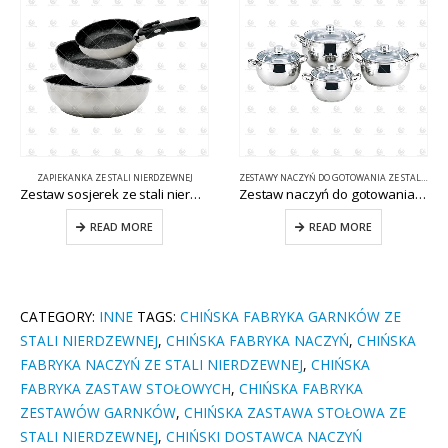
ZAPIEKANKA ZE STALI NIERDZEWNEJ
ZESTAWY NACZYŃ DO GOTOWANIA ZE STALI NIERDZEWNEJ
Zestaw sosjerek ze stali nierdzewnej z wyjmowanym uchwytem CW-N023
Zestaw naczyń do gotowania ze stali nierdzewnej CW-C011-3
READ MORE
READ MORE
CATEGORY:
INNE
TAGS:
CHIŃSKA FABRYKA GARNKÓW ZE
STALI NIERDZEWNEJ
,
CHIŃSKA FABRYKA NACZYŃ
,
CHIŃSKA
FABRYKA NACZYŃ ZE STALI NIERDZEWNEJ
,
CHIŃSKA
FABRYKA ZASTAW STOŁOWYCH
,
CHIŃSKA FABRYKA
ZESTAWÓW GARNKÓW
,
CHIŃSKA ZASTAWA STOŁOWA ZE
STALI NIERDZEWNEJ
,
CHIŃSKI DOSTAWCA NACZYŃ