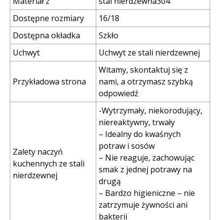
Materiał z
stal nierdzewna304
Dostępne rozmiary
16/18
Dostępna okładka
Szkło
Uchwyt
Uchwyt ze stali nierdzewnej
Witamy, skontaktuj się z
Przykładowa strona
nami, a otrzymasz szybką
odpowiedź
-Wytrzymały, niekorodujący,
niereaktywny, trwały
– Idealny do kwaśnych
potraw i sosów
Zalety naczyń
– Nie reaguje, zachowując
kuchennych ze stali
smak z jednej potrawy na
nierdzewnej
drugą
– Bardzo higieniczne – nie
zatrzymuje żywności ani
bakterii