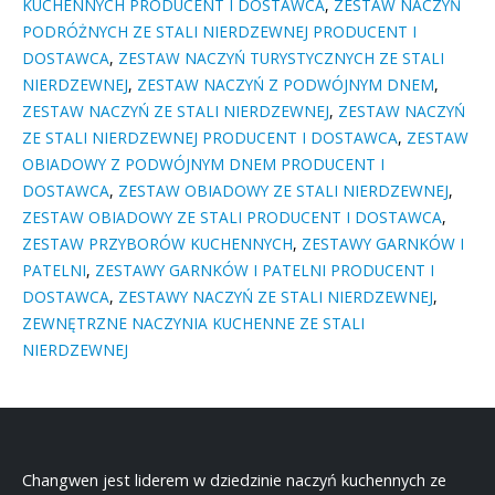
KUCHENNYCH PRODUCENT I DOSTAWCA
,
ZESTAW NACZYŃ
PODRÓŻNYCH ZE STALI NIERDZEWNEJ PRODUCENT I
DOSTAWCA
,
ZESTAW NACZYŃ TURYSTYCZNYCH ZE STALI
NIERDZEWNEJ
,
ZESTAW NACZYŃ Z PODWÓJNYM DNEM
,
ZESTAW NACZYŃ ZE STALI NIERDZEWNEJ
,
ZESTAW NACZYŃ
ZE STALI NIERDZEWNEJ PRODUCENT I DOSTAWCA
,
ZESTAW
OBIADOWY Z PODWÓJNYM DNEM PRODUCENT I
DOSTAWCA
,
ZESTAW OBIADOWY ZE STALI NIERDZEWNEJ
,
ZESTAW OBIADOWY ZE STALI PRODUCENT I DOSTAWCA
,
ZESTAW PRZYBORÓW KUCHENNYCH
,
ZESTAWY GARNKÓW I
PATELNI
,
ZESTAWY GARNKÓW I PATELNI PRODUCENT I
DOSTAWCA
,
ZESTAWY NACZYŃ ZE STALI NIERDZEWNEJ
,
ZEWNĘTRZNE NACZYNIA KUCHENNE ZE STALI
NIERDZEWNEJ
Changwen jest liderem w dziedzinie naczyń kuchennych ze