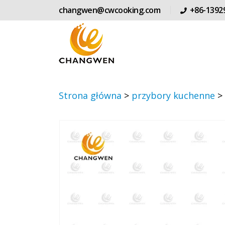
changwen@cwcooking.com
+86-1392
Strona główna
>
przybory kuchenne
>