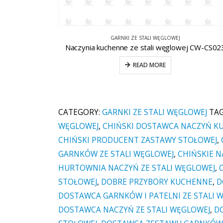
ZESTAWY NACZYŃ DO GOTOWANIA ZE STALI NIERDZEWNEJ
j CW-CS023
Zestaw rondli ze stali nierdzewnej CW-B031-
READ MORE
CATEGORY:
GARNKI ZE STALI WĘGLOWEJ
TA
WĘGLOWEJ
,
CHIŃSKI DOSTAWCA NACZYŃ 
CHIŃSKI PRODUCENT ZASTAWY STOŁOWEJ
,
GARNKÓW ZE STALI WĘGLOWEJ
,
CHIŃSKIE N
HURTOWNIA NACZYŃ ZE STALI WĘGLOWEJ
,
STOŁOWEJ
,
DOBRE PRZYBORY KUCHENNE
,
D
DOSTAWCA GARNKÓW I PATELNI ZE STALI 
DOSTAWCA NACZYŃ ZE STALI WĘGLOWEJ
,
D