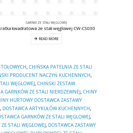
ZESTAWY NACZYŃ DO GOTOWANIA ZE STALI NIERDZEWNEJ
Rondel i patelnia sauté ze stali nierdzewnej 5 szt. CW-B027
Patelnia 
READ MORE
 STOŁOWYCH
,
CHIŃSKA PATELNIA ZE STALI
ŃSKI PRODUCENT NACZYŃ KUCHENNYCH
,
STALI WĘGLOWEJ
,
CHIŃSKI ZESTAW
A GARNKÓW ZE STALI NIERDZEWNEJ
,
CHINY
HINY HURTOWY DOSTAWCA ZASTAWY
,
DOSTAWCA ARTYKUŁÓW KUCHENNYCH
,
STAWCA GARNKÓW ZE STALI WĘGLOWEJ
,
ZE STALI WĘGLOWEJ
,
DOSTAWCA ZASTAWY