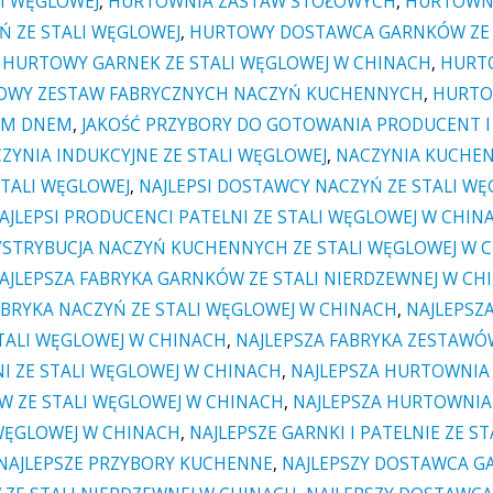
I WĘGLOWEJ
,
HURTOWNIA ZASTAW STOŁOWYCH
,
HURTOWNI
 ZE STALI WĘGLOWEJ
,
HURTOWY DOSTAWCA GARNKÓW ZE 
,
HURTOWY GARNEK ZE STALI WĘGLOWEJ W CHINACH
,
HURTO
OWY ZESTAW FABRYCZNYCH NACZYŃ KUCHENNYCH
,
HURTO
YM DNEM
,
JAKOŚĆ PRZYBORY DO GOTOWANIA PRODUCENT 
ZYNIA INDUKCYJNE ZE STALI WĘGLOWEJ
,
NACZYNIA KUCHE
STALI WĘGLOWEJ
,
NAJLEPSI DOSTAWCY NACZYŃ ZE STALI W
AJLEPSI PRODUCENCI PATELNI ZE STALI WĘGLOWEJ W CHIN
YSTRYBUCJA NACZYŃ KUCHENNYCH ZE STALI WĘGLOWEJ W 
AJLEPSZA FABRYKA GARNKÓW ZE STALI NIERDZEWNEJ W CH
ABRYKA NACZYŃ ZE STALI WĘGLOWEJ W CHINACH
,
NAJLEPSZA
TALI WĘGLOWEJ W CHINACH
,
NAJLEPSZA FABRYKA ZESTAWÓ
I ZE STALI WĘGLOWEJ W CHINACH
,
NAJLEPSZA HURTOWNIA 
 ZE STALI WĘGLOWEJ W CHINACH
,
NAJLEPSZA HURTOWNIA
 WĘGLOWEJ W CHINACH
,
NAJLEPSZE GARNKI I PATELNIE ZE S
NAJLEPSZE PRZYBORY KUCHENNE
,
NAJLEPSZY DOSTAWCA GA