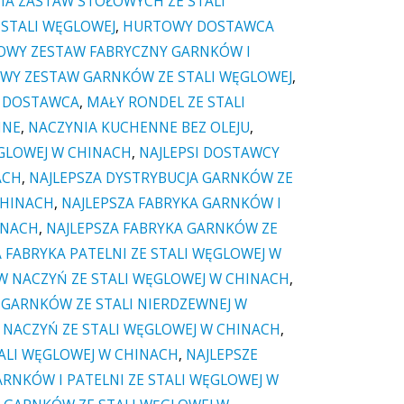
A ZASTAW STOŁOWYCH ZE STALI
STALI WĘGLOWEJ
,
HURTOWY DOSTAWCA
WY ZESTAW FABRYCZNY GARNKÓW I
WY ZESTAW GARNKÓW ZE STALI WĘGLOWEJ
,
I DOSTAWCA
,
MAŁY RONDEL ZE STALI
NNE
,
NACZYNIA KUCHENNE BEZ OLEJU
,
ĘGLOWEJ W CHINACH
,
NAJLEPSI DOSTAWCY
ACH
,
NAJLEPSZA DYSTRYBUCJA GARNKÓW ZE
CHINACH
,
NAJLEPSZA FABRYKA GARNKÓW I
INACH
,
NAJLEPSZA FABRYKA GARNKÓW ZE
 FABRYKA PATELNI ZE STALI WĘGLOWEJ W
W NACZYŃ ZE STALI WĘGLOWEJ W CHINACH
,
GARNKÓW ZE STALI NIERDZEWNEJ W
 NACZYŃ ZE STALI WĘGLOWEJ W CHINACH
,
TALI WĘGLOWEJ W CHINACH
,
NAJLEPSZE
RNKÓW I PATELNI ZE STALI WĘGLOWEJ W