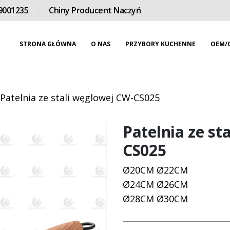
9001235
Chiny Producent Naczyń
STRONA GŁÓWNA
O NAS
PRZYBORY KUCHENNE
OEM/
Patelnia ze stali węglowej CW-CS025
Patelnia ze st
CS025
Ø20CM Ø22CM
Ø24CM Ø26CM
Ø28CM Ø30CM