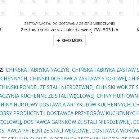
GARNKI ZE STALI WĘGLOWEJ
A
Kratka kwadratowa ze stali węglowej CW-CS030
READ MORE
GS:
CHIŃSKA FABRYKA NACZYŃ
,
CHIŃSKA FABRYKA ZASTAW
KUCHENNYCH
,
CHIŃSKI DOSTAWCA ZASTAWY STOŁOWEJ
,
CHI
CHIŃSKI RONDEL ZE STALI NIERDZEWNEJ
,
CHIŃSKI WOK ZE 
ACZYNIA KUCHENNE ZE STALI WĘGLOWEJ
,
CHINY HURTOWNI
CHINY HURTOWY DOSTAWCA ARTYKUŁÓW KUCHENNYCH
,
C
OBRY PRODUCENT I DOSTAWCA PRZYBORÓW KUCHENNYCH
WĘGLOWEJ
,
DOSTAWCA GARNKÓW ZE STALI NIERDZEWNEJ
,
DO
OSTAWCA PATELNI ZE STALI WĘGLOWEJ
,
DOSTAWCA WOKÓW 