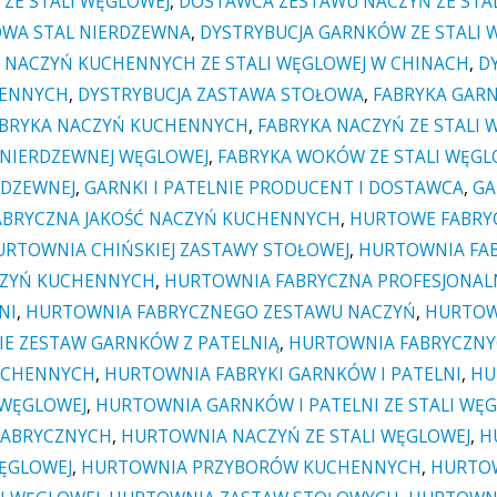
ZE STALI WĘGLOWEJ
,
DOSTAWCA ZESTAWU NACZYŃ ZE STA
WA STAL NIERDZEWNA
,
DYSTRYBUCJA GARNKÓW ZE STALI 
 NACZYŃ KUCHENNYCH ZE STALI WĘGLOWEJ W CHINACH
,
D
HENNYCH
,
DYSTRYBUCJA ZASTAWA STOŁOWA
,
FABRYKA GARN
BRYKA NACZYŃ KUCHENNYCH
,
FABRYKA NACZYŃ ZE STALI 
 NIERDZEWNEJ WĘGLOWEJ
,
FABRYKA WOKÓW ZE STALI WĘGL
RDZEWNEJ
,
GARNKI I PATELNIE PRODUCENT I DOSTAWCA
,
GA
BRYCZNA JAKOŚĆ NACZYŃ KUCHENNYCH
,
HURTOWE FABRYC
URTOWNIA CHIŃSKIEJ ZASTAWY STOŁOWEJ
,
HURTOWNIA FAB
CZYŃ KUCHENNYCH
,
HURTOWNIA FABRYCZNA PROFESJONA
NI
,
HURTOWNIA FABRYCZNEGO ZESTAWU NACZYŃ
,
HURTOW
E ZESTAW GARNKÓW Z PATELNIĄ
,
HURTOWNIA FABRYCZNY
UCHENNYCH
,
HURTOWNIA FABRYKI GARNKÓW I PATELNI
,
HU
 WĘGLOWEJ
,
HURTOWNIA GARNKÓW I PATELNI ZE STALI WĘ
FABRYCZNYCH
,
HURTOWNIA NACZYŃ ZE STALI WĘGLOWEJ
,
H
WĘGLOWEJ
,
HURTOWNIA PRZYBORÓW KUCHENNYCH
,
HURTOW