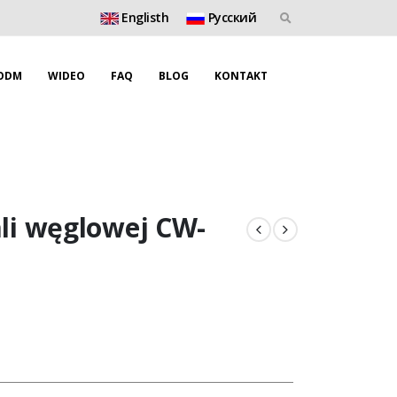
Englisth
Pусский
ODM
WIDEO
FAQ
BLOG
KONTAKT
ali węglowej CW-