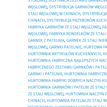
STOŁOWEJ
,
DOSTAWCA ZESTAWU GARNKÓW 
WĘGLOWEJ
,
DYSTRYBUCJA GARNKÓW WĘGLO
STALI WĘGLOWEJ W CHINACH
,
DYSTRYBUCJA
CHINACH
,
DYSTRYBUCJA PRZYBORÓW KUC
FABRYKA GARNKÓW ZE STALI WĘGLOWEJ
,
FA
WĘGLOWEJ
,
FABRYKA RONDELKÓW ZE STALI
GARNEK Z PATELNIĄ
,
GARNEK ZE STALI NIE
WĘGLOWEJ
,
GARNKI PATELNIE
,
HURTOWA FA
HURTOWNIA ARTYKUŁÓW KUCHENNYCH
,
H
HURTOWNIA FABRYCZNA NAJLEPSZYCH NA
FABRYCZNEGO ZESTAWU GARNKÓW I PATEL
GARNKI I PATELNIE
,
HURTOWNIA FABRYCZNI
HURTOWNIA FABRYKI DOBRYCH NACZYŃ K
HURTOWNIA GARNKÓW I PATELNI ZE STALI
ZE STALI WĘGLOWEJ
,
HURTOWNIA NACZYŃ 
CHINACH
,
HURTOWNIA PATELNI ZE STALI 