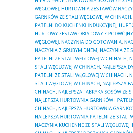
NIERDZEWNEJ
,
HURTOWNIA SOSÓW ZE STAL
WĘGLOWEJ
,
HURTOWNIA ZESTAWÓW NACZYŃ
GARNKÓW ZE STALI WĘGLOWEJ W CHINACH
PATELNI DO KUCHENKI INDUKCYJNEJ
,
HURT
HURTOWY ZESTAW OBIADOWY Z PODWÓJN
WĘGLOWEJ
,
NACZYNIA DO GOTOWANIA
,
NAC
NACZYNIA Z GRUBYM DNEM
,
NACZYNIA ZE 
PATELNI ZE STALI WĘGLOWEJ W CHINACH
,
N
STALI WĘGLOWEJ W CHINACH
,
NAJLEPSZA D
PATELNI ZE STALI WĘGLOWEJ W CHINACH
,
N
STALI WĘGLOWEJ W CHINACH
,
NAJLEPSZA F
CHINACH
,
NAJLEPSZA FABRYKA SOSÓW ZE S
NAJLEPSZA HURTOWNIA GARNKÓW I PATELN
CHINACH
,
NAJLEPSZA HURTOWNIA GARNKÓW
NAJLEPSZA HURTOWNIA PATELNI ZE STALI
NACZYNIA KUCHENNE ZE STALI WĘGLOWEJ
,