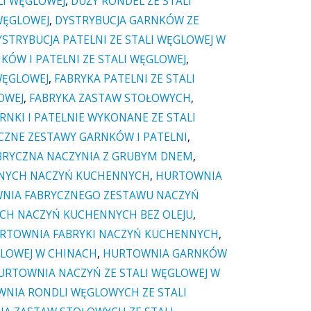
LI WĘGLOWEJ
,
DUŻY RONDEL ZE STALI
WĘGLOWEJ
,
DYSTRYBUCJA GARNKÓW ZE
YSTRYBUCJA PATELNI ZE STALI WĘGLOWEJ W
KÓW I PATELNI ZE STALI WĘGLOWEJ
,
WĘGLOWEJ
,
FABRYKA PATELNI ZE STALI
OWEJ
,
FABRYKA ZASTAW STOŁOWYCH
,
RNKI I PATELNIE WYKONANE ZE STALI
ZNE ZESTAWY GARNKÓW I PATELNI
,
RYCZNA NACZYNIA Z GRUBYM DNEM
,
LNYCH NACZYŃ KUCHENNYCH
,
HURTOWNIA
NIA FABRYCZNEGO ZESTAWU NACZYŃ
CH NACZYŃ KUCHENNYCH BEZ OLEJU
,
RTOWNIA FABRYKI NACZYŃ KUCHENNYCH
,
GLOWEJ W CHINACH
,
HURTOWNIA GARNKÓW
URTOWNIA NACZYŃ ZE STALI WĘGLOWEJ W
NIA RONDLI WĘGLOWYCH ZE STALI