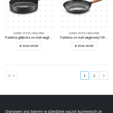
GARNKI ZE STALI WĘGLOWEJ
GARNKI ZE STALI WĘGLOWEJ
Patelnia głęboka ze stali węglowej CW-CS024
Patelnia ze stali węglowej CW-CS025
READ MORE
READ MORE
1
2
Changwen jest liderem w dziedzinie naczyń kuchennych ze