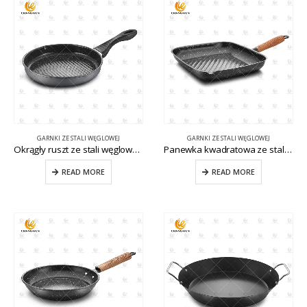
GARNKI ZE STALI WĘGLOWEJ
GARNKI ZE STALI WĘGLOWEJ
Okrągły ruszt ze stali węglowej CW-CS031
Panewka kwadratowa ze stali węglowej CW-CS028
READ MORE
READ MORE