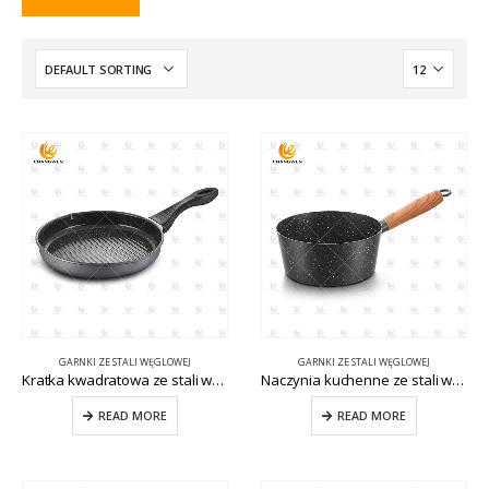
GARNKI ZE STALI WĘGLOWEJ
GARNKI ZE STALI WĘGLOWEJ
Kratka kwadratowa ze stali węglowej CW-CS030
Naczynia kuchenne ze stali węglowej CW-CS023
READ MORE
READ MORE