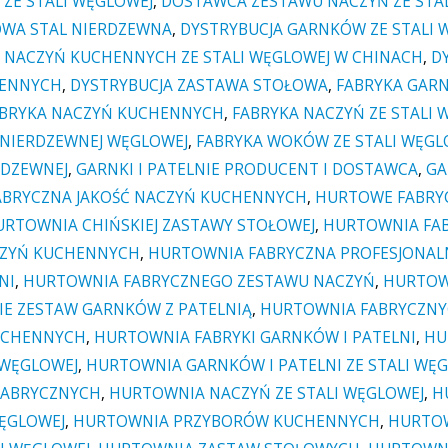
ZE STALI WĘGLOWEJ
,
DOSTAWCA ZESTAWU NACZYŃ ZE STA
WA STAL NIERDZEWNA
,
DYSTRYBUCJA GARNKÓW ZE STALI 
 NACZYŃ KUCHENNYCH ZE STALI WĘGLOWEJ W CHINACH
,
D
HENNYCH
,
DYSTRYBUCJA ZASTAWA STOŁOWA
,
FABRYKA GARN
BRYKA NACZYŃ KUCHENNYCH
,
FABRYKA NACZYŃ ZE STALI 
 NIERDZEWNEJ WĘGLOWEJ
,
FABRYKA WOKÓW ZE STALI WĘGL
RDZEWNEJ
,
GARNKI I PATELNIE PRODUCENT I DOSTAWCA
,
GA
BRYCZNA JAKOŚĆ NACZYŃ KUCHENNYCH
,
HURTOWE FABRYC
URTOWNIA CHIŃSKIEJ ZASTAWY STOŁOWEJ
,
HURTOWNIA FAB
CZYŃ KUCHENNYCH
,
HURTOWNIA FABRYCZNA PROFESJONA
NI
,
HURTOWNIA FABRYCZNEGO ZESTAWU NACZYŃ
,
HURTOW
E ZESTAW GARNKÓW Z PATELNIĄ
,
HURTOWNIA FABRYCZNY
UCHENNYCH
,
HURTOWNIA FABRYKI GARNKÓW I PATELNI
,
HU
 WĘGLOWEJ
,
HURTOWNIA GARNKÓW I PATELNI ZE STALI WĘ
FABRYCZNYCH
,
HURTOWNIA NACZYŃ ZE STALI WĘGLOWEJ
,
H
WĘGLOWEJ
,
HURTOWNIA PRZYBORÓW KUCHENNYCH
,
HURTOW