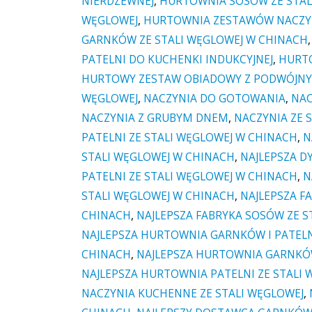
NIERDZEWNEJ
,
HURTOWNIA SOSÓW ZE STAL
WĘGLOWEJ
,
HURTOWNIA ZESTAWÓW NACZYŃ
GARNKÓW ZE STALI WĘGLOWEJ W CHINACH
PATELNI DO KUCHENKI INDUKCYJNEJ
,
HURT
HURTOWY ZESTAW OBIADOWY Z PODWÓJN
WĘGLOWEJ
,
NACZYNIA DO GOTOWANIA
,
NAC
NACZYNIA Z GRUBYM DNEM
,
NACZYNIA ZE 
PATELNI ZE STALI WĘGLOWEJ W CHINACH
,
N
STALI WĘGLOWEJ W CHINACH
,
NAJLEPSZA D
PATELNI ZE STALI WĘGLOWEJ W CHINACH
,
N
STALI WĘGLOWEJ W CHINACH
,
NAJLEPSZA F
CHINACH
,
NAJLEPSZA FABRYKA SOSÓW ZE S
NAJLEPSZA HURTOWNIA GARNKÓW I PATELN
CHINACH
,
NAJLEPSZA HURTOWNIA GARNKÓW
NAJLEPSZA HURTOWNIA PATELNI ZE STALI
NACZYNIA KUCHENNE ZE STALI WĘGLOWEJ
,