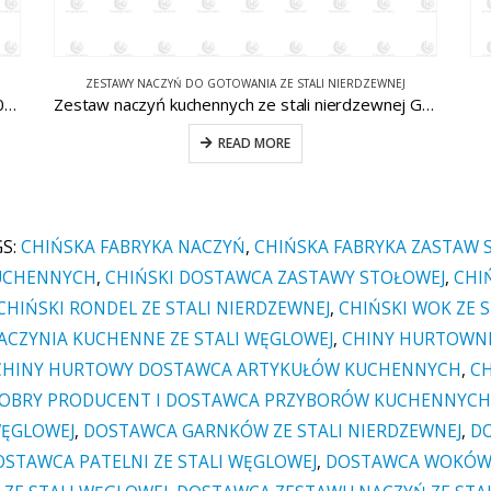
GARNKI ZE STALI WĘGLOWEJ
Zestaw naczyń kuchennych ze stali nierdzewnej Garnki i patelnie CW-C016
Wok ze stali węglowej CW-CS021
READ MORE
GS:
CHIŃSKA FABRYKA NACZYŃ
,
CHIŃSKA FABRYKA ZASTAW
KUCHENNYCH
,
CHIŃSKI DOSTAWCA ZASTAWY STOŁOWEJ
,
CHI
CHIŃSKI RONDEL ZE STALI NIERDZEWNEJ
,
CHIŃSKI WOK ZE 
ACZYNIA KUCHENNE ZE STALI WĘGLOWEJ
,
CHINY HURTOWNI
CHINY HURTOWY DOSTAWCA ARTYKUŁÓW KUCHENNYCH
,
C
OBRY PRODUCENT I DOSTAWCA PRZYBORÓW KUCHENNYCH
WĘGLOWEJ
,
DOSTAWCA GARNKÓW ZE STALI NIERDZEWNEJ
,
DO
OSTAWCA PATELNI ZE STALI WĘGLOWEJ
,
DOSTAWCA WOKÓW 