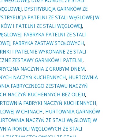
LI WĘGLOWEJ
,
DUŻY RONDEL ZE STALI
WĘGLOWEJ
,
DYSTRYBUCJA GARNKÓW ZE
YSTRYBUCJA PATELNI ZE STALI WĘGLOWEJ W
KÓW I PATELNI ZE STALI WĘGLOWEJ
,
WĘGLOWEJ
,
FABRYKA PATELNI ZE STALI
OWEJ
,
FABRYKA ZASTAW STOŁOWYCH
,
RNKI I PATELNIE WYKONANE ZE STALI
ZNE ZESTAWY GARNKÓW I PATELNI
,
RYCZNA NACZYNIA Z GRUBYM DNEM
,
LNYCH NACZYŃ KUCHENNYCH
,
HURTOWNIA
NIA FABRYCZNEGO ZESTAWU NACZYŃ
CH NACZYŃ KUCHENNYCH BEZ OLEJU
,
RTOWNIA FABRYKI NACZYŃ KUCHENNYCH
,
GLOWEJ W CHINACH
,
HURTOWNIA GARNKÓW
URTOWNIA NACZYŃ ZE STALI WĘGLOWEJ W
NIA RONDLI WĘGLOWYCH ZE STALI