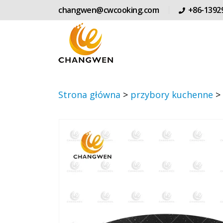
changwen@cwcooking.com
+86-1392
Strona główna
>
przybory kuchenne
>