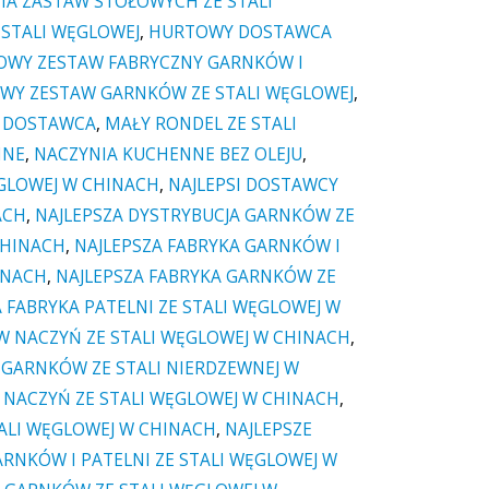
A ZASTAW STOŁOWYCH ZE STALI
STALI WĘGLOWEJ
,
HURTOWY DOSTAWCA
WY ZESTAW FABRYCZNY GARNKÓW I
WY ZESTAW GARNKÓW ZE STALI WĘGLOWEJ
,
I DOSTAWCA
,
MAŁY RONDEL ZE STALI
NNE
,
NACZYNIA KUCHENNE BEZ OLEJU
,
ĘGLOWEJ W CHINACH
,
NAJLEPSI DOSTAWCY
ACH
,
NAJLEPSZA DYSTRYBUCJA GARNKÓW ZE
CHINACH
,
NAJLEPSZA FABRYKA GARNKÓW I
INACH
,
NAJLEPSZA FABRYKA GARNKÓW ZE
 FABRYKA PATELNI ZE STALI WĘGLOWEJ W
W NACZYŃ ZE STALI WĘGLOWEJ W CHINACH
,
GARNKÓW ZE STALI NIERDZEWNEJ W
 NACZYŃ ZE STALI WĘGLOWEJ W CHINACH
,
TALI WĘGLOWEJ W CHINACH
,
NAJLEPSZE
RNKÓW I PATELNI ZE STALI WĘGLOWEJ W