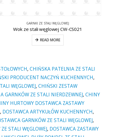
GARNKI ZE STALI WĘGLOWEJ
Zestaw naczyń do gotowania ze stali węglowej CW-CS047
Patelnia 
READ MORE
 STOŁOWYCH
,
CHIŃSKA PATELNIA ZE STALI
ŃSKI PRODUCENT NACZYŃ KUCHENNYCH
,
STALI WĘGLOWEJ
,
CHIŃSKI ZESTAW
A GARNKÓW ZE STALI NIERDZEWNEJ
,
CHINY
HINY HURTOWY DOSTAWCA ZASTAWY
,
DOSTAWCA ARTYKUŁÓW KUCHENNYCH
,
STAWCA GARNKÓW ZE STALI WĘGLOWEJ
,
ZE STALI WĘGLOWEJ
,
DOSTAWCA ZASTAWY