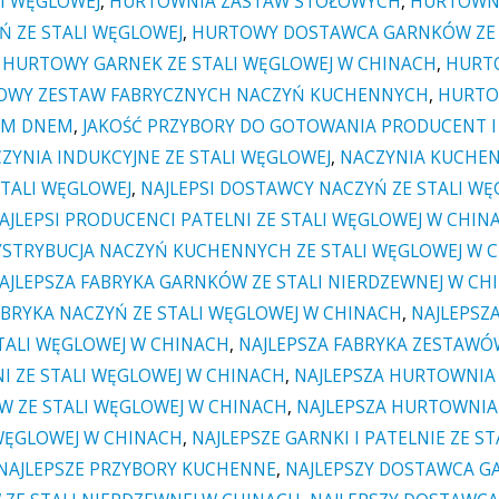
I WĘGLOWEJ
,
HURTOWNIA ZASTAW STOŁOWYCH
,
HURTOWNI
 ZE STALI WĘGLOWEJ
,
HURTOWY DOSTAWCA GARNKÓW ZE 
,
HURTOWY GARNEK ZE STALI WĘGLOWEJ W CHINACH
,
HURTO
OWY ZESTAW FABRYCZNYCH NACZYŃ KUCHENNYCH
,
HURTO
YM DNEM
,
JAKOŚĆ PRZYBORY DO GOTOWANIA PRODUCENT 
ZYNIA INDUKCYJNE ZE STALI WĘGLOWEJ
,
NACZYNIA KUCHE
STALI WĘGLOWEJ
,
NAJLEPSI DOSTAWCY NACZYŃ ZE STALI W
AJLEPSI PRODUCENCI PATELNI ZE STALI WĘGLOWEJ W CHIN
YSTRYBUCJA NACZYŃ KUCHENNYCH ZE STALI WĘGLOWEJ W 
AJLEPSZA FABRYKA GARNKÓW ZE STALI NIERDZEWNEJ W CH
ABRYKA NACZYŃ ZE STALI WĘGLOWEJ W CHINACH
,
NAJLEPSZA
TALI WĘGLOWEJ W CHINACH
,
NAJLEPSZA FABRYKA ZESTAWÓ
I ZE STALI WĘGLOWEJ W CHINACH
,
NAJLEPSZA HURTOWNIA 
 ZE STALI WĘGLOWEJ W CHINACH
,
NAJLEPSZA HURTOWNIA
 WĘGLOWEJ W CHINACH
,
NAJLEPSZE GARNKI I PATELNIE ZE S
NAJLEPSZE PRZYBORY KUCHENNE
,
NAJLEPSZY DOSTAWCA GA