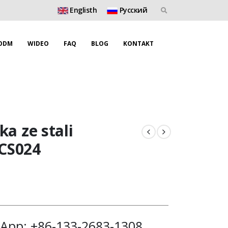
Englisth
Pусский
ODM
WIDEO
FAQ
BLOG
KONTAKT
ka ze stali
CS024
App: +86-133-2683-1308