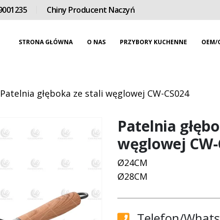
9001235
Chiny Producent Naczyń
STRONA GŁÓWNA
O NAS
PRZYBORY KUCHENNE
OEM/
Patelnia głęboka ze stali węglowej CW-CS024
Patelnia głębo
węglowej CW-
Ø24CM
Ø28CM
Telefon/Whats