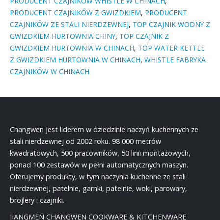
PRODUCENT CZAJNIKÓW WHISTLE W CHINACH
,
PRODUCENT CZAJNIKÓW Z GWIZDKIEM
,
PRODUCENT
CZAJNIKÓW ZE STALI NIERDZEWNEJ
,
TOP CZAJNIK WODNY Z
GWIZDKIEM HURTOWNIA CHINY
,
TOP CZAJNIK Z
GWIZDKIEM HURTOWNIA W CHINACH
,
TOP WATER KETTLE
Z GWIZDKIEM HURTOWNIA W CHINACH
,
WHISTLE FABRYKA
CZAJNIKÓW W CHINACH
Changwen jest liderem w dziedzinie naczyń kuchennych ze
stali nierdzewnej od 2002 roku. 98 000 metrów
kwadratowych, 500 pracowników, 50 linii montażowych,
ponad 100 zestawów w pełni automatycznych maszyn.
Oferujemy produkty, w tym naczynia kuchenne ze stali
nierdzewnej, patelnie, garnki, patelnie, woki, parowary,
brojlery i czajniki.
JIANGMEN CHANGWEN COOKWARE & KITCHENWARE