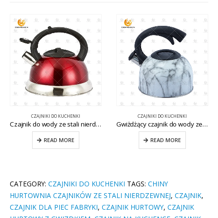
CZAJNIKI DO KUCHENKI
CZAJNIKI DO KUCHENKI
Gwiżdżący czajnik do wody ze stali nierdzewnej CW-T009-1
Gwizdek ze stali nierdzewnej do kuchenki CW-T056
READ MORE
READ MORE
CATEGORY:
CZAJNIKI DO KUCHENKI
TAGS:
CHINY
HURTOWNIA CZAJNIKÓW ZE STALI NIERDZEWNEJ
,
CZAJNIK
,
CZAJNIK DLA PIEC FABRYKI
,
CZAJNIK HURTOWY
,
CZAJNIK