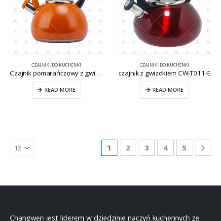
CZAJNIKI DO KUCHENKI
CZAJNIKI DO KUCHENKI
Czajnik pomarańczowy z gwizdkiem do wody ze stali nierdzewnej CW-T030-A
czajnik z gwizdkiem CW-T011-E
READ MORE
READ MORE
1
2
3
4
5
Changwen jest liderem w dziedzinie naczyń kuchennych ze