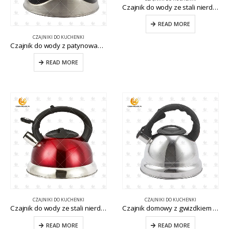
Czajnik do wody ze stali nierdzewnej z drewnianym uchwytem CW-T029-E
READ MORE
CZAJNIKI DO KUCHENKI
Czajnik do wody z patynowanej na czarno stali nierdzewnej CW-T048-A
READ MORE
CZAJNIKI DO KUCHENKI
CZAJNIKI DO KUCHENKI
Czajnik do wody ze stali nierdzewnej, malowany na czerwono CW-T017-1
Czajnik domowy z gwizdkiem do wody ze stali nierdzewnej CW-T007-1
READ MORE
READ MORE