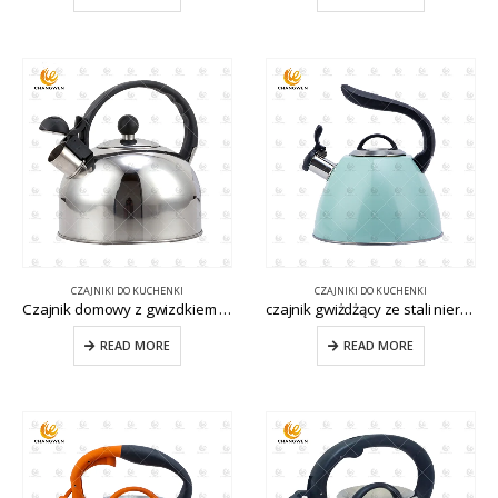
CZAJNIKI DO KUCHENKI
CZAJNIKI DO KUCHENKI
Czajnik domowy z gwizdkiem ze stali nierdzewnej CW-T074
czajnik gwiżdżący ze stali nierdzewnej do domowej kuchni CW-T076
READ MORE
READ MORE