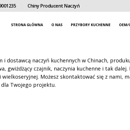
9001235
Chiny Producent Naczyń
STRONA GŁÓWNA
O NAS
PRZYBORY KUCHENNE
OEM/
i dostawcą naczyń kuchennych w Chinach, produkuj
a, gwiżdżący czajnik, naczynia kuchenne i tak dalej.
 wielkoseryjnej. Możesz skontaktować się z nami, 
 dla Twojego projektu.