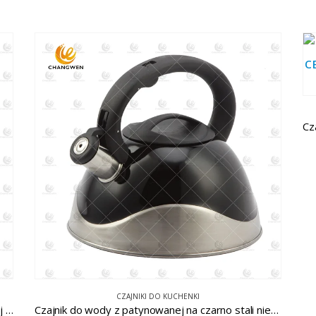
CZAJNIKI DO KUCHENKI
Czajnik do wody z gwizdkiem ze stali nierdzewnej CW-T061
Czajnik do wody z patynowanej na czarno stali nierdzewnej CW-T048-A