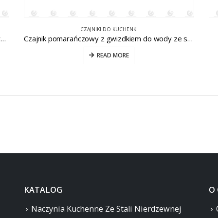
CZAJNIKI DO KUCHENKI
czajnik gwiżdżący ze stali nierdzewnej do domowej kuchni CW-T076
Czajnik pomarańczowy z gwizdkiem do wody ze stali nierdzewnej CW-T030-A
READ MORE
KATALOG
O
Naczynia Kuchenne Ze Stali Nierdzewnej