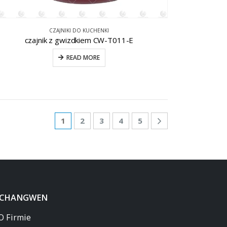
CZAJNIKI DO KUCHENKI
czajnik z gwizdkiem CW-T011-E
READ MORE
1
2
3
4
5
 CHANGWEN
O Firmie