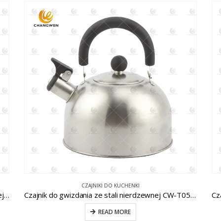
CZAJNIKI DO KUCHENKI
Brązowy czajnik do gwizdania ze stali nierdzewnej z drewnianą rączką CW-T030-1
Czajnik do gwizdania ze stali nierdzewnej CW-T051-1
READ MORE