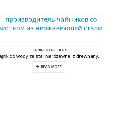
CZAJNIKI DO KUCHENKI
Czajnik do wody ze stali nierdzewnej z drewnianym uchwytem CW-T029-E
READ MORE