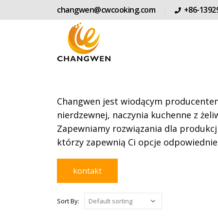
changwen@cwcooking.com
+86-1392
Changwen jest wiodącym producentem 
nierdzewnej, naczynia kuchenne z żeliw
Zapewniamy rozwiązania dla produkcji
którzy zapewnią Ci opcje odpowiednie
kontakt
Sort By: