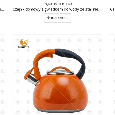
CZAJNIKI DO KUCHENKI
Czajnik do wody ze stali nierdzewnej, malowany na czerwono CW-T017-1
Czajnik domowy z gwizdkiem do wody ze stali nierdzewnej CW-T007-1
READ MORE