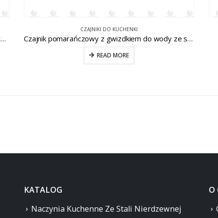
CZAJNIKI DO KUCHENKI
czajnik gwiżdżący ze stali nierdzewnej do domowej kuchni CW-T076
Czajnik pomarańczowy z gwizdkiem do wody ze stali nierdzewnej CW-T030-A
READ MORE
KATALOG
O
Naczynia Kuchenne Ze Stali Nierdzewnej