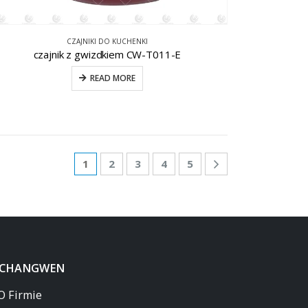
CZAJNIKI DO KUCHENKI
czajnik z gwizdkiem CW-T011-E
READ MORE
1
2
3
4
5
 CHANGWEN
O Firmie