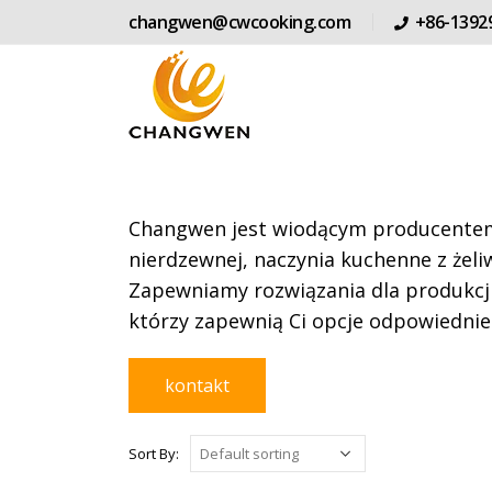
changwen@cwcooking.com
+86-1392
Changwen jest wiodącym producentem 
nierdzewnej, naczynia kuchenne z żeliw
Zapewniamy rozwiązania dla produkcji
którzy zapewnią Ci opcje odpowiednie
kontakt
Sort By: