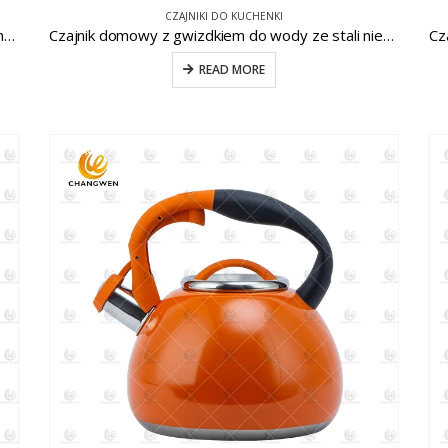
CZAJNIKI DO KUCHENKI
Czajnik do wody ze stali nierdzewnej, malowany na czerwono CW-T017-1
Czajnik domowy z gwizdkiem do wody ze stali nierdzewnej CW-T007-1
READ MORE