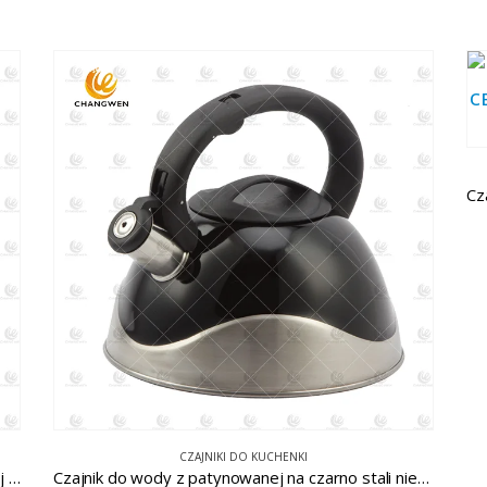
CZAJNIKI DO KUCHENKI
Czajnik do wody z gwizdkiem ze stali nierdzewnej CW-T061
Czajnik do wody z patynowanej na czarno stali nierdzewnej CW-T048-A