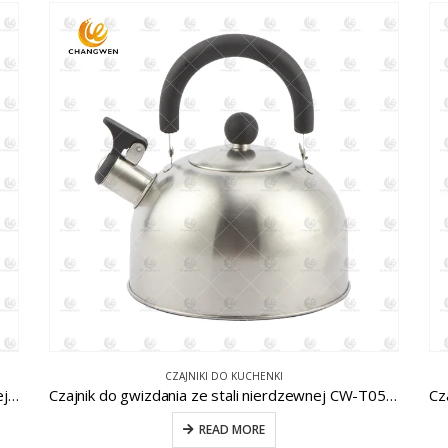
CZAJNIKI DO KUCHENKI
Brązowy czajnik do gwizdania ze stali nierdzewnej z drewnianą rączką CW-T030-1
Czajnik do gwizdania ze stali nierdzewnej CW-T051-1
READ MORE