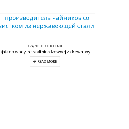
CZAJNIKI DO KUCHENKI
Czajnik do wody ze stali nierdzewnej z drewnianym uchwytem CW-T029-E
READ MORE