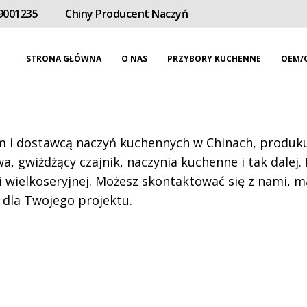
9001235
Chiny Producent Naczyń
STRONA GŁÓWNA
O NAS
PRZYBORY KUCHENNE
OEM/
i dostawcą naczyń kuchennych w Chinach, produkuj
a, gwiżdżący czajnik, naczynia kuchenne i tak dalej.
 wielkoseryjnej. Możesz skontaktować się z nami, 
 dla Twojego projektu.